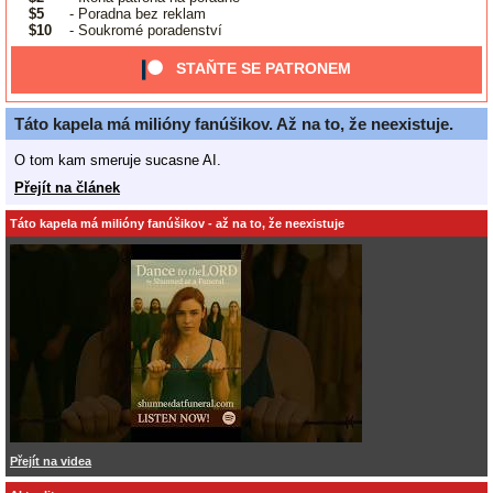
$5
- Poradna bez reklam
$10
- Soukromé poradenství
STAŇTE SE PATRONEM
Táto kapela má milióny fanúšikov. Až na to, že neexistuje.
O tom kam smeruje sucasne AI.
Přejít na článek
Táto kapela má milióny fanúšikov - až na to, že neexistuje
Přejít na videa