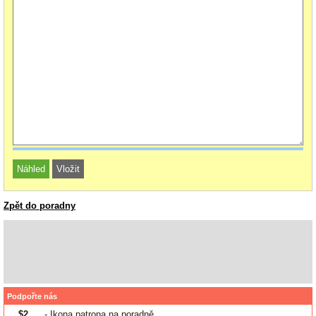
Zpět do poradny
Podpořte nás
$2
- Ikona patrona na poradně