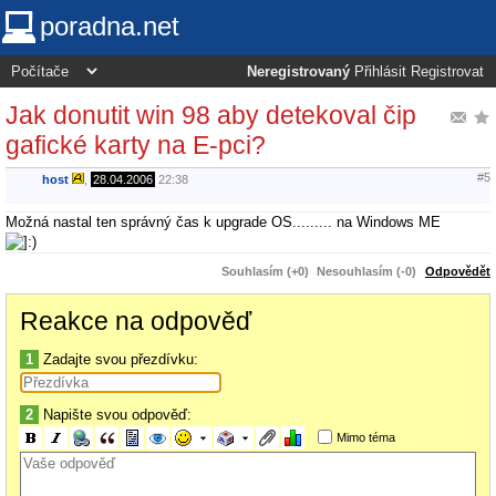
poradna.net
Neregistrovaný
Přihlásit
Registrovat
Jak donutit win 98 aby detekoval čip
gafické karty na E-pci?
#5
host
,
28.04.2006
22:38
Možná nastal ten správný čas k upgrade OS......... na Windows ME
Souhlasím (+0)
Nesouhlasím (-0)
Odpovědět
Reakce na odpověď
1
Zadajte svou přezdívku:
2
Napište svou odpověď:
Mimo téma