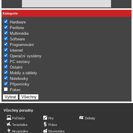
Kategorie
Hardware
Periferie
Multimédia
Software
Programování
Internet
Operační systémy
PC sestavy
Ostatní
Mobily a tablety
Notebooky
Připomínky
Pokec
Všechny poradny
Počítače
Hry
Debaty
Teraristika
Právo
Akvaristika
Ekonomika