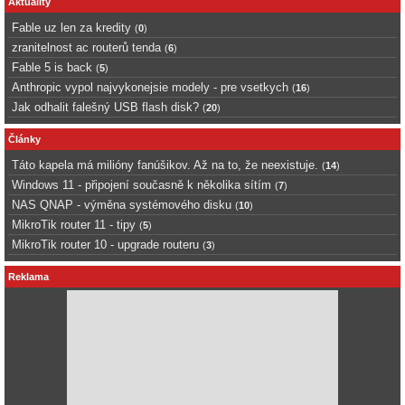
Aktuality
Fable uz len za kredity
(
0
)
zranitelnost ac routerů tenda
(
6
)
Fable 5 is back
(
5
)
Anthropic vypol najvykonejsie modely - pre vsetkych
(
16
)
Jak odhalit falešný USB flash disk?
(
20
)
Články
Táto kapela má milióny fanúšikov. Až na to, že neexistuje.
(
14
)
Windows 11 - připojení současně k několika sítím
(
7
)
NAS QNAP - výměna systémového disku
(
10
)
MikroTik router 11 - tipy
(
5
)
MikroTik router 10 - upgrade routeru
(
3
)
Reklama