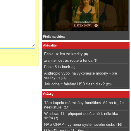
Přejít na videa
Aktuality
Fable uz len za kredity
(
0
)
zranitelnost ac routerů tenda
(
6
)
Fable 5 is back
(
5
)
Anthropic vypol najvykonejsie modely - pre
vsetkych
(
16
)
Jak odhalit falešný USB flash disk?
(
20
)
Články
Táto kapela má milióny fanúšikov. Až na to, že
neexistuje.
(
14
)
Windows 11 - připojení současně k několika
sítím
(
7
)
NAS QNAP - výměna systémového disku
(
10
)
MikroTik router 11 - tipy
(
5
)