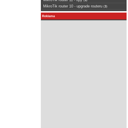
MikroTik router 10 - upgrade routeru
(
3
)
Reklama