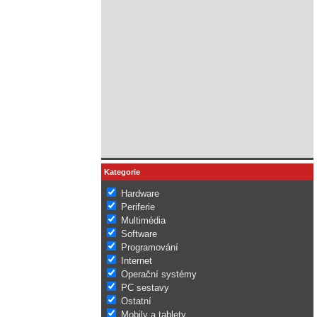
Kategorie
Hardware
Periferie
Multimédia
Software
Programování
Internet
Operační systémy
PC sestavy
Ostatní
Mobily a tablety