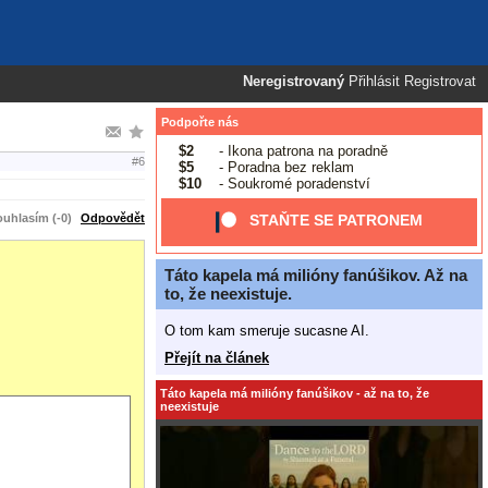
Neregistrovaný
Přihlásit
Registrovat
Podpořte nás
$2
- Ikona patrona na poradně
#6
$5
- Poradna bez reklam
$10
- Soukromé poradenství
uhlasím (-0)
Odpovědět
STAŇTE SE PATRONEM
Táto kapela má milióny fanúšikov. Až na
to, že neexistuje.
O tom kam smeruje sucasne AI.
Přejít na článek
Táto kapela má milióny fanúšikov - až na to, že
neexistuje