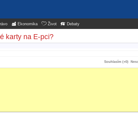
rávo
Ekonomika
Život
Debaty
ké karty na E-pci?
Souhlasím (+0)
Neso