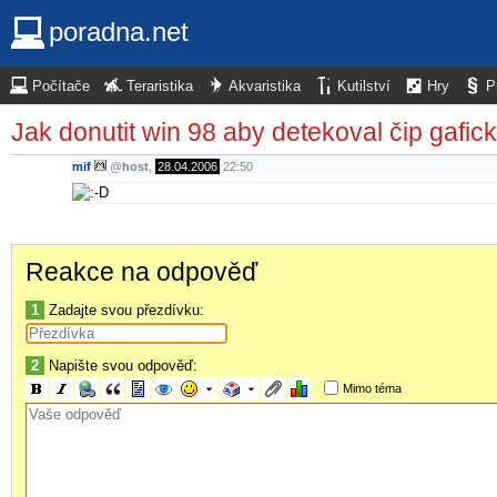
poradna.net
Počítače
Teraristika
Akvaristika
Kutilství
Hry
P
Jak donutit win 98 aby detekoval čip gafic
mif
@
host
,
28.04.2006
22:50
Reakce na odpověď
1
Zadajte svou přezdívku:
2
Napište svou odpověď:
Mimo téma