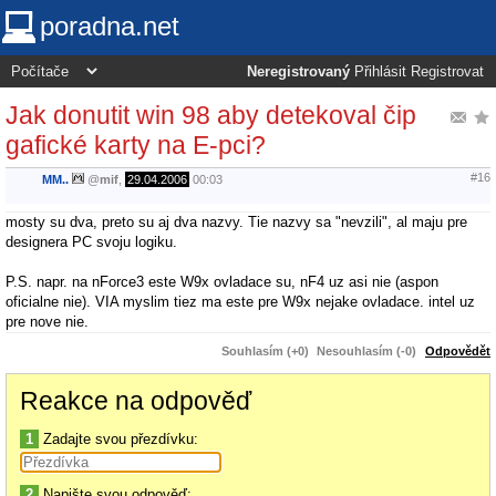
poradna.net
Neregistrovaný
Přihlásit
Registrovat
Jak donutit win 98 aby detekoval čip
gafické karty na E-pci?
#16
MM..
@
mif
,
29.04.2006
00:03
mosty su dva, preto su aj dva nazvy. Tie nazvy sa "nevzili", al maju pre
designera PC svoju logiku.
P.S. napr. na nForce3 este W9x ovladace su, nF4 uz asi nie (aspon
oficialne nie). VIA myslim tiez ma este pre W9x nejake ovladace. intel uz
pre nove nie.
Souhlasím (+0)
Nesouhlasím (-0)
Odpovědět
Reakce na odpověď
1
Zadajte svou přezdívku:
2
Napište svou odpověď: