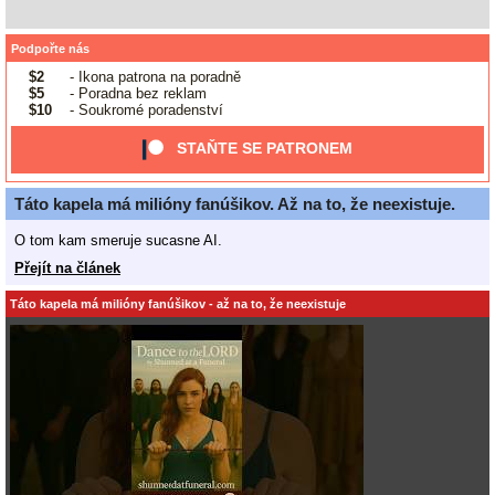
Podpořte nás
$2
- Ikona patrona na poradně
$5
- Poradna bez reklam
$10
- Soukromé poradenství
STAŇTE SE PATRONEM
Táto kapela má milióny fanúšikov. Až na to, že neexistuje.
O tom kam smeruje sucasne AI.
Přejít na článek
Táto kapela má milióny fanúšikov - až na to, že neexistuje