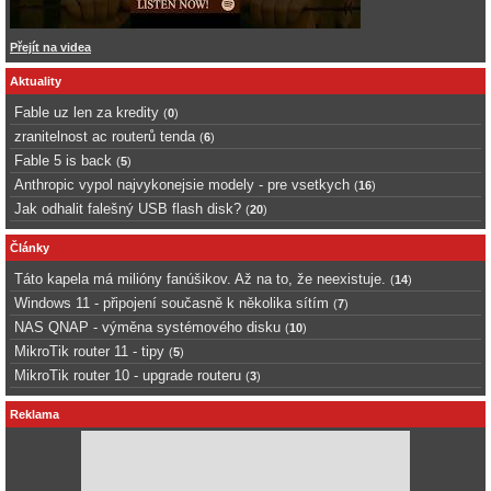
Přejít na videa
Aktuality
Fable uz len za kredity
(
0
)
zranitelnost ac routerů tenda
(
6
)
Fable 5 is back
(
5
)
Anthropic vypol najvykonejsie modely - pre vsetkych
(
16
)
Jak odhalit falešný USB flash disk?
(
20
)
Články
Táto kapela má milióny fanúšikov. Až na to, že neexistuje.
(
14
)
Windows 11 - připojení současně k několika sítím
(
7
)
NAS QNAP - výměna systémového disku
(
10
)
MikroTik router 11 - tipy
(
5
)
MikroTik router 10 - upgrade routeru
(
3
)
Reklama