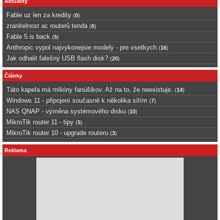
Aktuality
Fable uz len za kredity
(
0
)
zranitelnost ac routerů tenda
(
6
)
Fable 5 is back
(
5
)
Anthropic vypol najvykonejsie modely - pre vsetkych
(
16
)
Jak odhalit falešný USB flash disk?
(
20
)
Články
Táto kapela má milióny fanúšikov. Až na to, že neexistuje.
(
14
)
Windows 11 - připojení současně k několika sítím
(
7
)
NAS QNAP - výměna systémového disku
(
10
)
MikroTik router 11 - tipy
(
5
)
MikroTik router 10 - upgrade routeru
(
3
)
Reklama