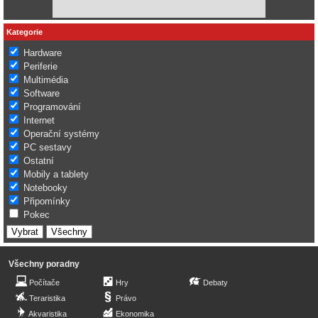
Kategorie
Hardware
Periferie
Multimédia
Software
Programování
Internet
Operační systémy
PC sestavy
Ostatní
Mobily a tablety
Notebooky
Připomínky
Pokec
Všechny poradny
Počítače
Hry
Debaty
Teraristika
Právo
Akvaristika
Ekonomika