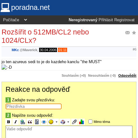
poradna.net
Neregistrovaný
Přihlásit
Registrovat
Rozšířit o 512MB/CL2 nebo
1024/CLx?
#6
MKc
@
Maverick
,
30.04.2006
01:11
jo ten azureus sedi to je do kazdeho kanclu "the MUST"
Souhlasím (+0)
Nesouhlasím (-0)
Odpovědět
Reakce na odpověď
1
Zadajte svou přezdívku:
2
Napište svou odpověď:
Mimo téma