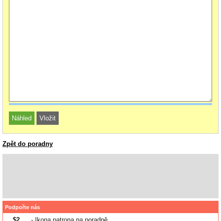
Zpět do poradny
Podpořte nás
$2
- Ikona patrona na poradně