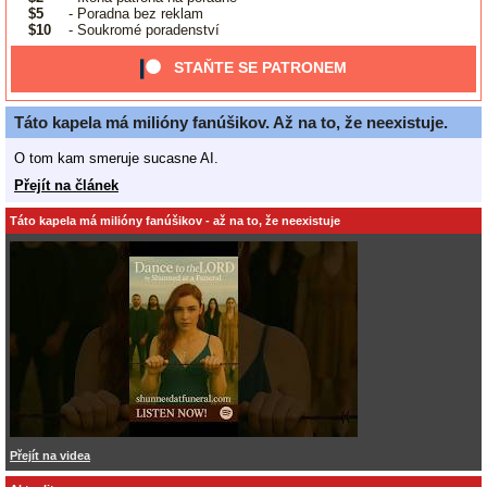
$5
- Poradna bez reklam
$10
- Soukromé poradenství
STAŇTE SE PATRONEM
Táto kapela má milióny fanúšikov. Až na to, že neexistuje.
O tom kam smeruje sucasne AI.
Přejít na článek
Táto kapela má milióny fanúšikov - až na to, že neexistuje
Přejít na videa