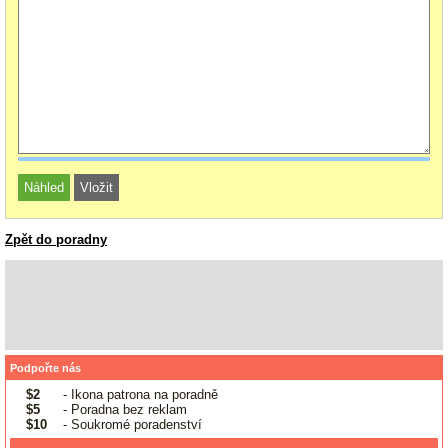
Zpět do poradny
Podpořte nás
$2
- Ikona patrona na poradně
$5
- Poradna bez reklam
$10
- Soukromé poradenství