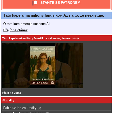
STAŇTE SE PATRONEM
Táto kapela má milióny fanúšikov. Až na to, že neexistuje.
O tom kam smeruje sucasne AI.
Přejít na článek
Táto kapela má milióny fanúšikov - až na to, že neexistuje
Přejít na videa
Aktuality
Fable uz len za kredity
(
0
)