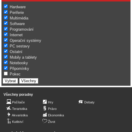
Hardware
Periferie
Multimédia
Software
Programování
Internet
Operační systémy
PC sestavy
Ostatní
Mobily a tablety
Notebooky
Připomínky
Pokec
Všechny poradny
Počítače
Hry
Debaty
Teraristika
Právo
Akvaristika
Ekonomika
Kutilství
Život