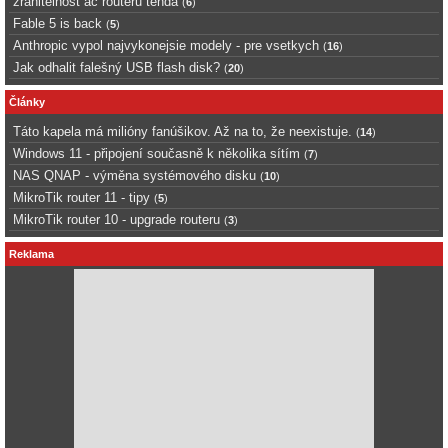
zranitelnost ac routerů tenda
(
6
)
Fable 5 is back
(
5
)
Anthropic vypol najvykonejsie modely - pre vsetkych
(
16
)
Jak odhalit falešný USB flash disk?
(
20
)
Články
Táto kapela má milióny fanúšikov. Až na to, že neexistuje.
(
14
)
Windows 11 - připojení současně k několika sítím
(
7
)
NAS QNAP - výměna systémového disku
(
10
)
MikroTik router 11 - tipy
(
5
)
MikroTik router 10 - upgrade routeru
(
3
)
Reklama