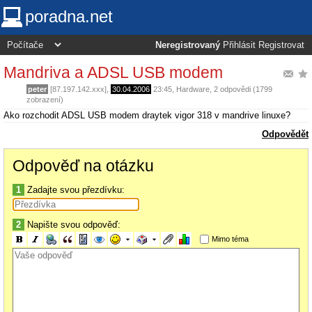
poradna.net
Neregistrovaný
Přihlásit
Registrovat
Mandriva a ADSL USB modem
peter
[87.197.142.xxx],
30.04.2006
23:45
,
Hardware
, 2 odpovědi (1799
zobrazení)
Ako rozchodit ADSL USB modem draytek vigor 318 v mandrive linuxe?
Odpovědět
Odpověď na otázku
1
Zadajte svou přezdívku:
2
Napište svou odpověď:
Mimo téma