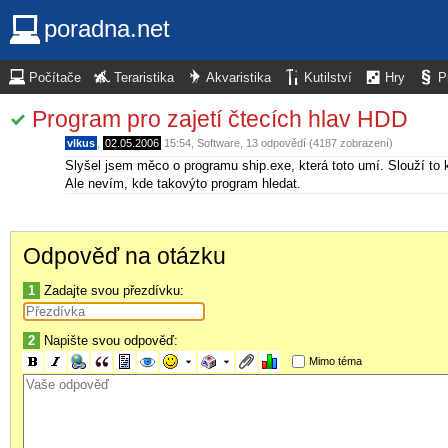
poradna.net
Počítače
Teraristika
Akvaristika
Kutilství
Hry
P
Program pro zajetí čtecích hlav HDD
vlkus
,
02.05.2006
15:54
,
Software
, 13 odpovědí (4187 zobrazení)
Slyšel jsem měco o programu ship.exe, která toto umí. Slouží to 
Ale nevím, kde takovýto program hledat.
Odpověď na otázku
1
Zadajte svou přezdívku:
2
Napište svou odpověď:
Mimo téma