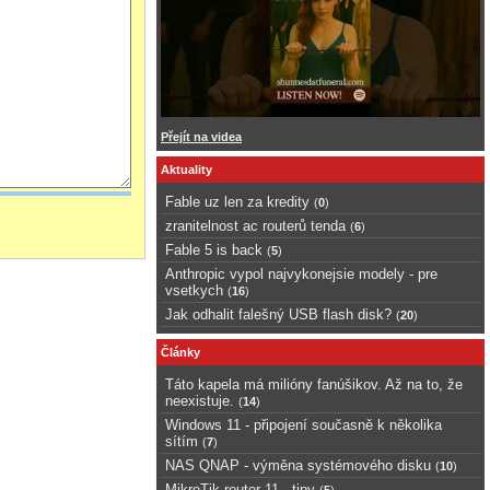
Přejít na videa
Aktuality
Fable uz len za kredity
(
0
)
zranitelnost ac routerů tenda
(
6
)
Fable 5 is back
(
5
)
Anthropic vypol najvykonejsie modely - pre
vsetkych
(
16
)
Jak odhalit falešný USB flash disk?
(
20
)
Články
Táto kapela má milióny fanúšikov. Až na to, že
neexistuje.
(
14
)
Windows 11 - připojení současně k několika
sítím
(
7
)
NAS QNAP - výměna systémového disku
(
10
)
MikroTik router 11 - tipy
(
5
)