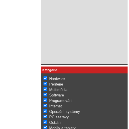
Kategorie
Hardware
Periferie
Multimédia
Software
Programování
Internet
Operační systémy
PC sestavy
Ostatní
Mobily a tablety