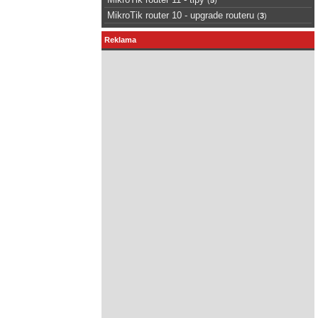
MikroTik router 10 - upgrade routeru
(
3
)
Reklama