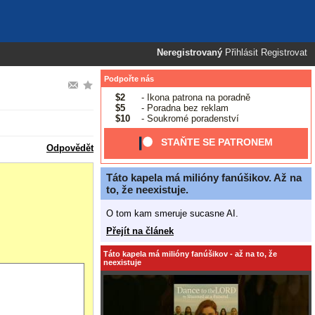
Neregistrovaný
Přihlásit
Registrovat
Podpořte nás
$2
- Ikona patrona na poradně
$5
- Poradna bez reklam
$10
- Soukromé poradenství
STAŇTE SE PATRONEM
Odpovědět
Táto kapela má milióny fanúšikov. Až na
to, že neexistuje.
O tom kam smeruje sucasne AI.
Přejít na článek
Táto kapela má milióny fanúšikov - až na to, že
neexistuje