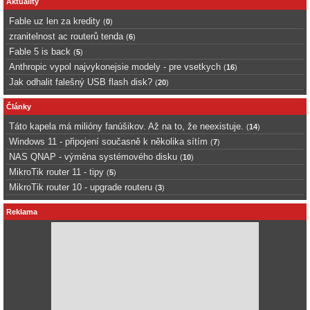
Aktuality
Fable uz len za kredity
(
0
)
zranitelnost ac routerů tenda
(
6
)
Fable 5 is back
(
5
)
Anthropic vypol najvykonejsie modely - pre vsetkych
(
16
)
Jak odhalit falešný USB flash disk?
(
20
)
Články
Táto kapela má milióny fanúšikov. Až na to, že neexistuje.
(
14
)
Windows 11 - připojení současně k několika sítím
(
7
)
NAS QNAP - výměna systémového disku
(
10
)
MikroTik router 11 - tipy
(
5
)
MikroTik router 10 - upgrade routeru
(
3
)
Reklama