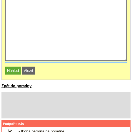
Zpět do poradny
Podpořte nás
$2
- Ikona patrona na poradně