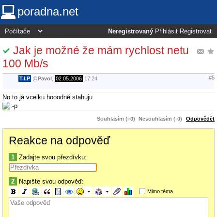
poradna.net
Neregistrovaný
Přihlásit
Registrovat
Jak je možné že mám rychlost netu
100 Mb/s
#5
T.I.P
@
Pavol
,
02.05.2006
17:24
No to já vcelku hooodně stahuju
Souhlasím (+0)
Nesouhlasím (-0)
Odpovědět
Reakce na odpověď
1
Zadajte svou přezdívku:
2
Napište svou odpověď:
Mimo téma