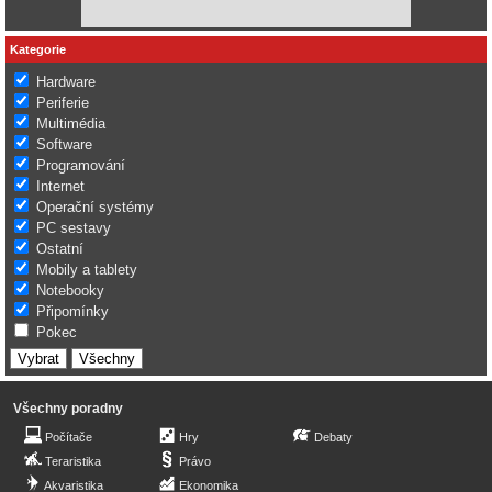
Kategorie
Hardware
Periferie
Multimédia
Software
Programování
Internet
Operační systémy
PC sestavy
Ostatní
Mobily a tablety
Notebooky
Připomínky
Pokec
Všechny poradny
Počítače
Hry
Debaty
Teraristika
Právo
Akvaristika
Ekonomika