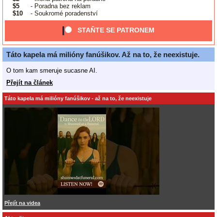
$5
- Poradna bez reklam
$10
- Soukromé poradenství
STAŇTE SE PATRONEM
Táto kapela má milióny fanúšikov. Až na to, že neexistuje.
O tom kam smeruje sucasne AI.
Přejít na článek
Táto kapela má milióny fanúšikov - až na to, že neexistuje
Přejít na videa