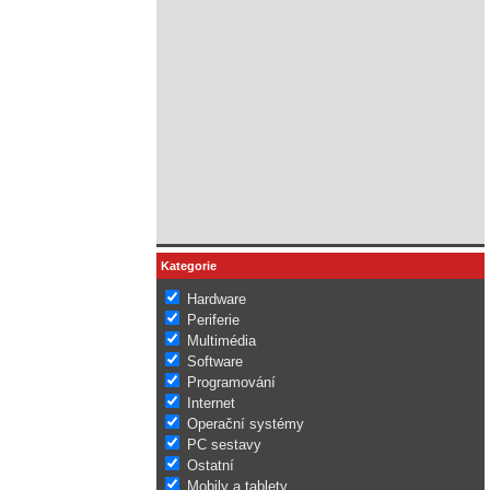
Kategorie
Hardware
Periferie
Multimédia
Software
Programování
Internet
Operační systémy
PC sestavy
Ostatní
Mobily a tablety