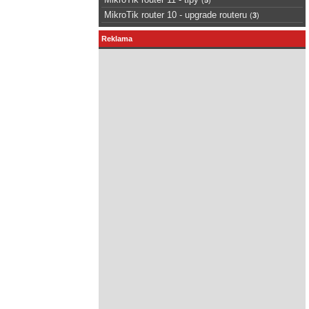
MikroTik router 10 - upgrade routeru
(
3
)
Reklama