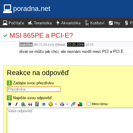
poradna.net
Počítače
Teraristika
Akvaristika
Kutilství
Hry
P
MSI 865PE a PCI-E?
babička
[85.71.93.xxx]
@
host
,
03.05.2006
14:23
dívat se můžu jak chci, ale neznám rozdíl mezi PCI a PCI E.
Reakce na odpověď
1
Zadajte svou přezdívku:
2
Napište svou odpověď:
Mimo téma