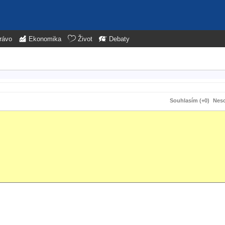
rávo
Ekonomika
Život
Debaty
Souhlasím (+0)
Neso