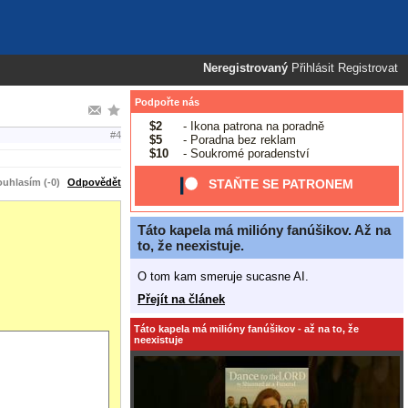
Neregistrovaný
Přihlásit
Registrovat
Podpořte nás
$2
- Ikona patrona na poradně
#4
$5
- Poradna bez reklam
$10
- Soukromé poradenství
uhlasím (-0)
Odpovědět
STAŇTE SE PATRONEM
Táto kapela má milióny fanúšikov. Až na
to, že neexistuje.
O tom kam smeruje sucasne AI.
Přejít na článek
Táto kapela má milióny fanúšikov - až na to, že
neexistuje