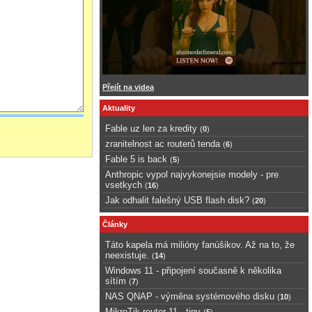
Přejít na videa
Aktuality
Fable uz len za kredity
(
0
)
zranitelnost ac routerů tenda
(
6
)
Fable 5 is back
(
5
)
Anthropic vypol najvykonejsie modely - pre
vsetkych
(
16
)
Jak odhalit falešný USB flash disk?
(
20
)
Články
Táto kapela má milióny fanúšikov. Až na to, že
neexistuje.
(
14
)
Windows 11 - připojení současně k několika
sítím
(
7
)
NAS QNAP - výměna systémového disku
(
10
)
MikroTik router 11 - tipy
(
5
)