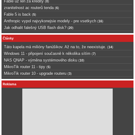
Fable uz len za kredity
(
0
)
zranitelnost ac routerů tenda
(
6
)
Fable 5 is back
(
5
)
Anthropic vypol najvykonejsie modely - pre vsetkych
(
16
)
Jak odhalit falešný USB flash disk?
(
20
)
Články
Táto kapela má milióny fanúšikov. Až na to, že neexistuje.
(
14
)
Windows 11 - připojení současně k několika sítím
(
7
)
NAS QNAP - výměna systémového disku
(
10
)
MikroTik router 11 - tipy
(
5
)
MikroTik router 10 - upgrade routeru
(
3
)
Reklama