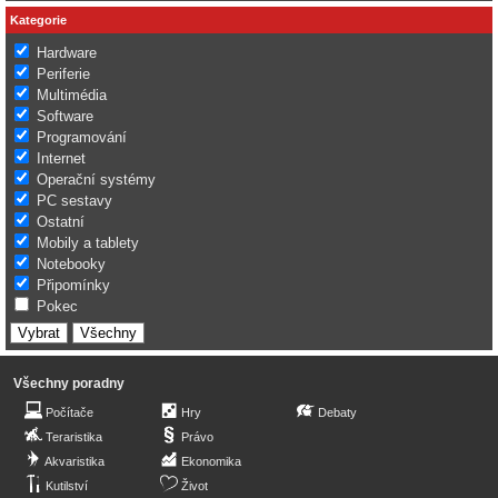
Kategorie
Hardware
Periferie
Multimédia
Software
Programování
Internet
Operační systémy
PC sestavy
Ostatní
Mobily a tablety
Notebooky
Připomínky
Pokec
Všechny poradny
Počítače
Hry
Debaty
Teraristika
Právo
Akvaristika
Ekonomika
Kutilství
Život