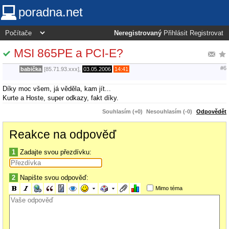
poradna.net
Neregistrovaný
Přihlásit
Registrovat
MSI 865PE a PCI-E?
#6
babička
[85.71.93.xxx],
03.05.2006
14:41
Díky moc všem, já věděla, kam jít...
Kurte a Hoste, super odkazy, fakt díky.
Souhlasím (+0)
Nesouhlasím (-0)
Odpovědět
Reakce na odpověď
1
Zadajte svou přezdívku:
2
Napište svou odpověď:
Mimo téma