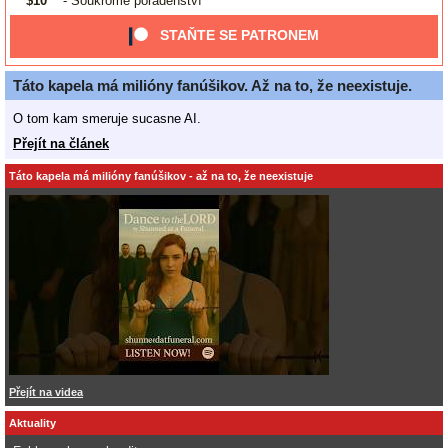
$10
- Soukromé poradenství
STAŇTE SE PATRONEM
Táto kapela má milióny fanúšikov. Až na to, že neexistuje.
O tom kam smeruje sucasne AI.
Přejít na článek
Táto kapela má milióny fanúšikov - až na to, že neexistuje
Přejít na videa
Aktuality