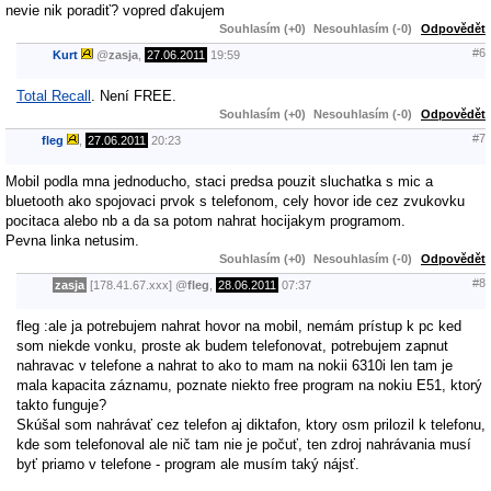
nevie nik poradiť? vopred ďakujem
Souhlasím (+0)
Nesouhlasím (-0)
Odpovědět
#6
Kurt
@
zasja
,
27.06.2011
19:59
Total Recall
. Není FREE.
Souhlasím (+0)
Nesouhlasím (-0)
Odpovědět
#7
fleg
,
27.06.2011
20:23
Mobil podla mna jednoducho, staci predsa pouzit sluchatka s mic a
bluetooth ako spojovaci prvok s telefonom, cely hovor ide cez zvukovku
pocitaca alebo nb a da sa potom nahrat hocijakym programom.
Pevna linka netusim.
Souhlasím (+0)
Nesouhlasím (-0)
Odpovědět
#8
zasja
[178.41.67.xxx]
@
fleg
,
28.06.2011
07:37
fleg :ale ja potrebujem nahrat hovor na mobil, nemám prístup k pc ked
som niekde vonku, proste ak budem telefonovat, potrebujem zapnut
nahravac v telefone a nahrat to ako to mam na nokii 6310i len tam je
mala kapacita záznamu, poznate niekto free program na nokiu E51, ktorý
takto funguje?
Skúšal som nahrávať cez telefon aj diktafon, ktory osm prilozil k telefonu,
kde som telefonoval ale nič tam nie je počuť, ten zdroj nahrávania musí
byť priamo v telefone - program ale musím taký nájsť.