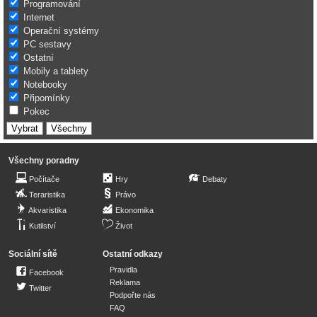
Programování
Internet
Operační systémy
PC sestavy
Ostatní
Mobily a tablety
Notebooky
Připomínky
Pokec
Všechny poradny
Počítače
Hry
Debaty
Teraristika
Právo
Akvaristika
Ekonomika
Kutilství
Život
Sociální sítě
Ostatní odkazy
Pravidla
Facebook
Reklama
Twitter
Podpořte nás
FAQ