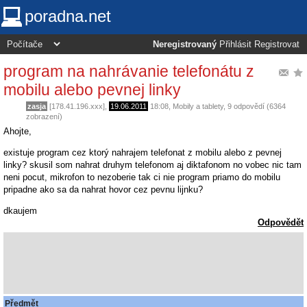
poradna.net
Neregistrovaný
Přihlásit
Registrovat
program na nahrávanie telefonátu z
mobilu alebo pevnej linky
zasja
[178.41.196.xxx],
19.06.2011
18:08
,
Mobily a tablety
, 9 odpovědí (6364
zobrazení)
Ahojte,
existuje program cez ktorý nahrajem telefonat z mobilu alebo z pevnej
linky? skusil som nahrat druhym telefonom aj diktafonom no vobec nic tam
neni pocut, mikrofon to nezoberie tak ci nie program priamo do mobilu
pripadne ako sa da nahrat hovor cez pevnu lijnku?
dkaujem
Odpovědět
Předmět