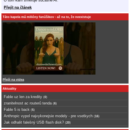
O tom kam smeruje sucasne AI.
Přejít na článek
Táto kapela má milióny fanúšikov - až na to, že neexistuje
Přejít na videa
Aktuality
Fable uz len za kredity
(
0
)
zranitelnost ac routerů tenda
(
6
)
Fable 5 is back
(
5
)
Anthropic vypol najvykonejsie modely - pre vsetkych
(
16
)
Jak odhalit falešný USB flash disk?
(
20
)