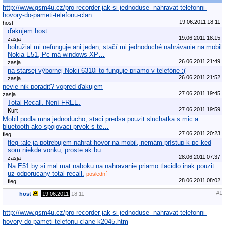
http://www.gsm4u.cz/pro-recorder-jak-si-jednoduse- nahravat-telefonni-
hovory-do-pameti-telefonu-clan…
19.06.2011 18:11
host
ďakujem host
19.06.2011 18:15
zasja
bohužial mi nefunguje ani jeden, stačí mi jednoduché nahrávanie na mobil
Nokia E51, Pc má windows XP…
26.06.2011 21:49
zasja
na starsej výbornej Nokii 6310i to funguje priamo v telefóne :(
26.06.2011 21:52
zasja
nevie nik poradiť? vopred ďakujem
27.06.2011 19:45
zasja
Total Recall. Není FREE.
27.06.2011 19:59
Kurt
Mobil podla mna jednoducho, staci predsa pouzit sluchatka s mic a
bluetooth ako spojovaci prvok s te…
27.06.2011 20:23
fleg
fleg :ale ja potrebujem nahrat hovor na mobil, nemám prístup k pc ked
som niekde vonku, proste ak bu…
28.06.2011 07:37
zasja
Na E51 by si mal mat naboku na nahravanie priamo tlacidlo inak pouzit
uz odporucany total recall.
poslední
28.06.2011 08:02
fleg
#1
host
,
19.06.2011
18:11
http://www.gsm4u.cz/pro-recorder-jak-si-jednoduse- nahravat-telefonni-
hovory-do-pameti-telefonu-clane k2045.htm