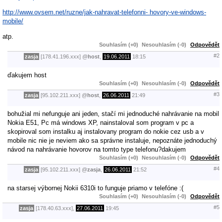
http://www.ovsem.net/ruzne/jak-nahravat-telefonni- hovory-ve-windows-
mobile/
atp.
Souhlasím (+0)
Nesouhlasím (-0)
Odpovědět
#2
zasja
[178.41.196.xxx]
@
host
,
19.06.2011
18:15
ďakujem host
Souhlasím (+0)
Nesouhlasím (-0)
Odpovědět
#3
zasja
[95.102.211.xxx]
@
host
,
26.06.2011
21:49
bohužial mi nefunguje ani jeden, stačí mi jednoduché nahrávanie na mobil
Nokia E51, Pc má windows XP, nainstaloval som program v pc a
skopiroval som instalku aj instalovany program do nokie cez usb a v
mobile nic nie je neviem ako sa správne instaluje, nepoznáte jednoduchý
návod na nahrávanie hovorov na tomto type telefonu?dakujem
Souhlasím (+0)
Nesouhlasím (-0)
Odpovědět
#4
zasja
[95.102.211.xxx]
@
zasja
,
26.06.2011
21:52
na starsej výbornej Nokii 6310i to funguje priamo v telefóne :(
Souhlasím (+0)
Nesouhlasím (-0)
Odpovědět
#5
zasja
[178.40.63.xxx],
27.06.2011
19:45