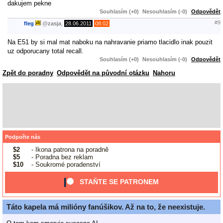
dakujem pekne
Souhlasím (+0)
Nesouhlasím (-0)
Odpovědět
#9
fleg
@
zasja
,
28.06.2011
08:02
Na E51 by si mal mat naboku na nahravanie priamo tlacidlo inak pouzit
uz odporucany total recall.
Souhlasím (+0)
Nesouhlasím (-0)
Odpovědět
Zpět do poradny
Odpovědět na původní otázku
Nahoru
Podpořte nás
$2
- Ikona patrona na poradně
$5
- Poradna bez reklam
$10
- Soukromé poradenství
STAŇTE SE PATRONEM
Táto kapela má milióny fanúšikov. Až na to, že neexistuje.