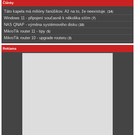
Články
Táto kapela má milióny fanúšikov. Až na to, že neexistuje.
(
14
)
Windows 11 - připojení současně k několika sítím
(
7
)
NAS QNAP - výměna systémového disku
(
10
)
MikroTik router 11 - tipy
(
5
)
MikroTik router 10 - upgrade routeru
(
3
)
Reklama