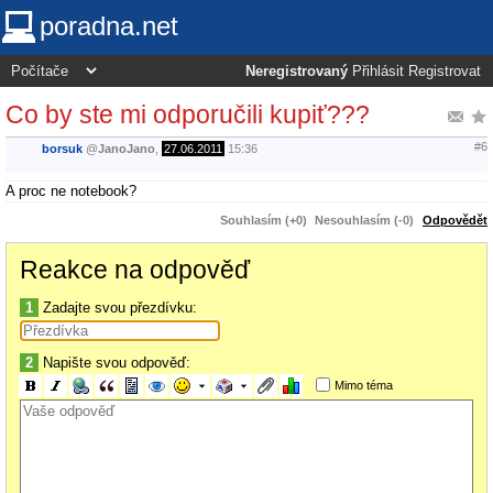
poradna.net
Neregistrovaný
Přihlásit
Registrovat
Co by ste mi odporučili kupiť???
#6
borsuk
@
JanoJano
,
27.06.2011
15:36
A proc ne notebook?
Souhlasím (+0)
Nesouhlasím (-0)
Odpovědět
Reakce na odpověď
1
Zadajte svou přezdívku:
2
Napište svou odpověď:
Mimo téma