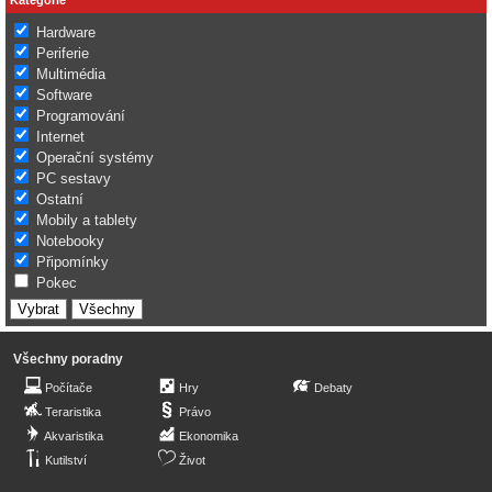
Hardware
Periferie
Multimédia
Software
Programování
Internet
Operační systémy
PC sestavy
Ostatní
Mobily a tablety
Notebooky
Připomínky
Pokec
Všechny poradny
Počítače
Hry
Debaty
Teraristika
Právo
Akvaristika
Ekonomika
Kutilství
Život