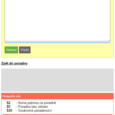
Zpět do poradny
Podpořte nás
$2
- Ikona patrona na poradně
$5
- Poradna bez reklam
$10
- Soukromé poradenství