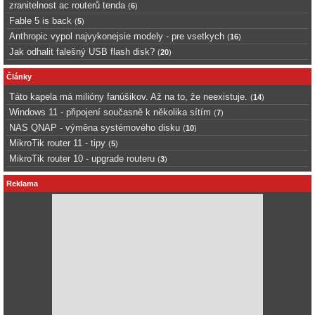
zranitelnost ac routerů tenda
(
6
)
Fable 5 is back
(
5
)
Anthropic vypol najvykonejsie modely - pre vsetkych
(
16
)
Jak odhalit falešný USB flash disk?
(
20
)
Články
Táto kapela má milióny fanúšikov. Až na to, že neexistuje.
(
14
)
Windows 11 - připojení současně k několika sítím
(
7
)
NAS QNAP - výměna systémového disku
(
10
)
MikroTik router 11 - tipy
(
5
)
MikroTik router 10 - upgrade routeru
(
3
)
Reklama