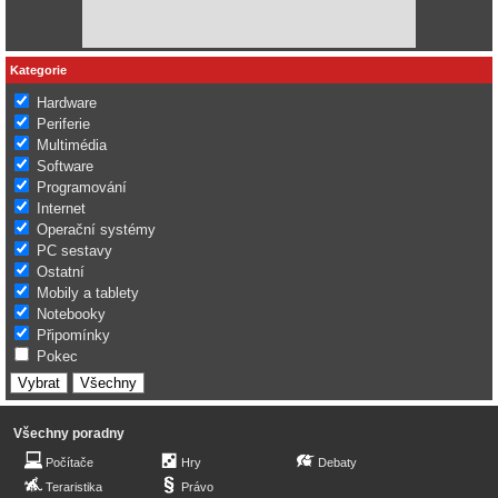
Kategorie
Hardware
Periferie
Multimédia
Software
Programování
Internet
Operační systémy
PC sestavy
Ostatní
Mobily a tablety
Notebooky
Připomínky
Pokec
Všechny poradny
Počítače
Hry
Debaty
Teraristika
Právo