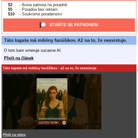
$2
- Ikona patrona na poradně
$5
- Poradna bez reklam
$10
- Soukromé poradenství
STAŇTE SE PATRONEM
Táto kapela má milióny fanúšikov. Až na to, že neexistuje.
O tom kam smeruje sucasne AI.
Přejít na článek
Táto kapela má milióny fanúšikov - až na to, že neexistuje
Přejít na videa