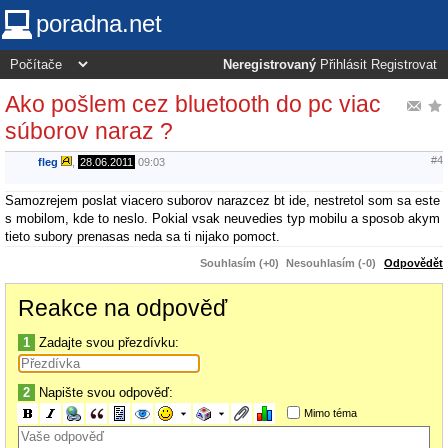
poradna.net
Neregistrovaný
Přihlásit
Registrovat
Ako pošlem cez bluetooth do pc viac
súborov naraz ?
#4
fleg
,
28.06.2011
09:03
Samozrejem poslat viacero suborov narazcez bt ide, nestretol som sa este
s mobilom, kde to neslo. Pokial vsak neuvedies typ mobilu a sposob akym
tieto subory prenasas neda sa ti nijako pomoct.
Souhlasím (+0)
Nesouhlasím (-0)
Odpovědět
Reakce na odpověď
1
Zadajte svou přezdívku:
2
Napište svou odpověď:
Mimo téma