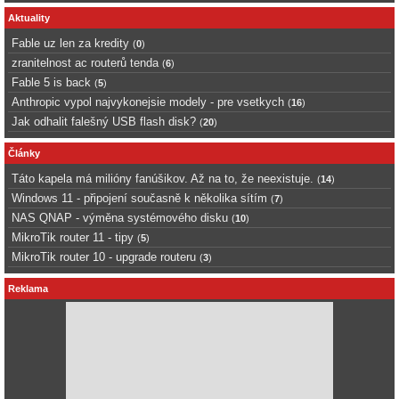
Aktuality
Fable uz len za kredity
(
0
)
zranitelnost ac routerů tenda
(
6
)
Fable 5 is back
(
5
)
Anthropic vypol najvykonejsie modely - pre vsetkych
(
16
)
Jak odhalit falešný USB flash disk?
(
20
)
Články
Táto kapela má milióny fanúšikov. Až na to, že neexistuje.
(
14
)
Windows 11 - připojení současně k několika sítím
(
7
)
NAS QNAP - výměna systémového disku
(
10
)
MikroTik router 11 - tipy
(
5
)
MikroTik router 10 - upgrade routeru
(
3
)
Reklama