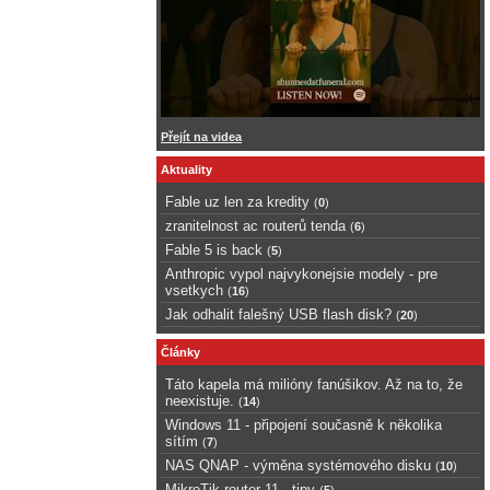
Přejít na videa
Aktuality
Fable uz len za kredity
(
0
)
zranitelnost ac routerů tenda
(
6
)
Fable 5 is back
(
5
)
Anthropic vypol najvykonejsie modely - pre
vsetkych
(
16
)
Jak odhalit falešný USB flash disk?
(
20
)
Články
Táto kapela má milióny fanúšikov. Až na to, že
neexistuje.
(
14
)
Windows 11 - připojení současně k několika
sítím
(
7
)
NAS QNAP - výměna systémového disku
(
10
)
MikroTik router 11 - tipy
(
5
)