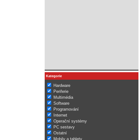
Kategorie
Hardware
Periferie
Multimédia
Software
Programování
Internet
Operační systémy
PC sestavy
Ostatní
Mobily a tablety