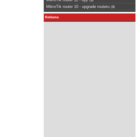
MikroTik router 10 - upgrade routeru
(
3
)
Reklama