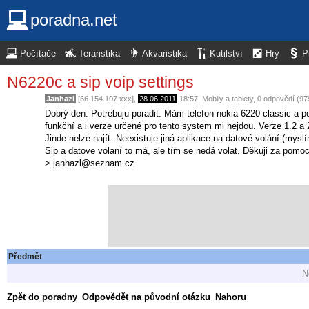
poradna.net
Počítače
Teraristika
Akvaristika
Kutilství
Hry
P
N6220c a sip voip settings
Janhazl
[66.154.107.xxx],
28.06.2011
18:57
,
Mobily a tablety
, 0 odpovědí (97
Dobrý den. Potrebuju poradit. Mám telefon nokia 6220 classic a p
funkční a i verze určené pro tento system mi nejdou. Verze 1.2 a 2 
Jinde nelze najít. Neexistuje jiná aplikace na datové volání (my
Sip a datove volaní to má, ale tím se nedá volat. Děkuji za pomoc
> janhazl@seznam.cz
Předmět
N
Zpět do poradny
Odpovědět na původní otázku
Nahoru