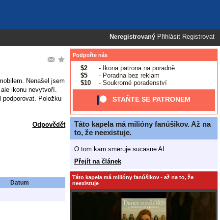
Neregistrovaný
Přihlásit
Registrovat
Podpořte nás
$2
- Ikona patrona na poradně
$5
- Poradna bez reklam
m mobilem. Nenašel jsem
$10
- Soukromé poradenství
 ale ikonu nevytvoří.
ěl podporovat. Položku
STAŇTE SE PATRONEM
Táto kapela má milióny fanúšikov. Až na
Odpovědět
to, že neexistuje.
O tom kam smeruje sucasne AI.
Přejít na článek
Táto kapela má milióny fanúšikov - až na to, že
Datum
neexistuje