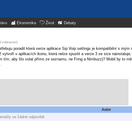
rávo
Ekonomika
Život
Debaty
9 zobrazení)
otřebuju poradit která verze aplikace Sip Voip settings je kompatibilní s mý
vytvoří v aplikacích ikonu, která nelze spustit a verze 3 se sice nainstaluje,
slím tím, aby šlo volat přímo ze seznamu, ne Fring a Nimbuzz)? Mobil by to m
.
Autor
enašly se žádné odpovědi.