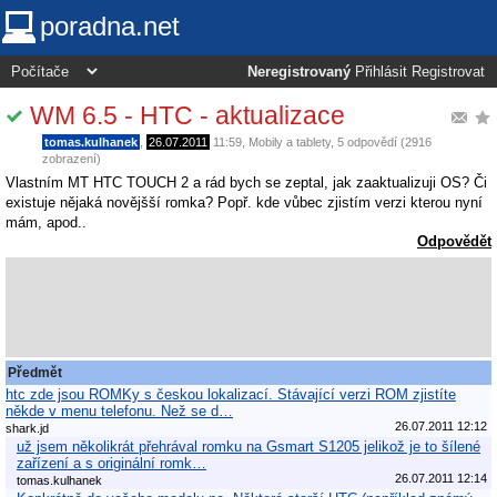
poradna.net
Neregistrovaný
Přihlásit
Registrovat
WM 6.5 - HTC - aktualizace
tomas.kulhanek
,
26.07.2011
11:59
,
Mobily a tablety
, 5 odpovědí (2916
zobrazení)
Vlastním MT HTC TOUCH 2 a rád bych se zeptal, jak zaaktualizuji OS? Či
existuje nějaká novějšší romka? Popř. kde vůbec zjistím verzi kterou nyní
mám, apod..
Odpovědět
Předmět
htc zde jsou ROMKy s českou lokalizací. Stávající verzi ROM zjistíte
někde v menu telefonu. Než se d…
26.07.2011 12:12
shark.jd
už jsem několikrát přehrával romku na Gsmart S1205 jelikož je to šílené
zařízení a s originální romk…
26.07.2011 12:14
tomas.kulhanek