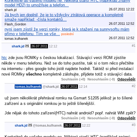
Konkrétně do vašeho modelu ne. Některá starší HTC (například známý
model HD2) to umožňuje a telefon…
26.07.2011 12:22
shark.jd
Já bych jen doplnil, že je to vždycky ztrátová operace a kompletně
smaže například: -čísla kontaktů…
26.07.2011 12:52
Flash_Gordon
nyní jsem zjistil že verzi romky, která je k stažení na sunnysoftu mám
přímo v telefonu. Tím se vše…
poslední
26.07.2011 12:52
tomas.kulhanek
#1
shark.jd
,
26.07.2011
12:12
htc
zde jsou ROMKy s českou lokalizací. Stávající verzi ROM zjistíte
někde v menu telefonu. Než se do toho pustíte, tak si o tom něco přečtěte
na internetu - přes google toho jistě najdete hodně. Taktéž si před instalací
nové ROMky
všechno
kompletně zálohujte, přijdete totiž o stávající data.
Souhlasím (+0)
Nesouhlasím (-0)
Odpovědět
#2
tomas.kulhanek
@
shark.jd
,
26.07.2011
12:14
už jsem několikrát přehrával romku na Gsmart S1205 jelikož je to šílené
zařízení a s originální romkou je to ještě šílenějšší.
Jde nějak do tohoto zařízení(HTC) nahrát android? popř. nahrát WM zpět?
Souhlasím (+0)
Nesouhlasím (-0)
Odpovědět
#3
shark.jd
@
tomas.kulhanek
,
26.07.2011
12:22
Konkrétně do vašeho modelu ne. Některá starší HTC (například známý