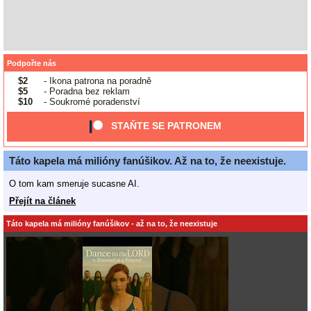
Podpořte nás
$2
- Ikona patrona na poradně
$5
- Poradna bez reklam
$10
- Soukromé poradenství
STAŇTE SE PATRONEM
Táto kapela má milióny fanúšikov. Až na to, že neexistuje.
O tom kam smeruje sucasne AI.
Přejít na článek
Táto kapela má milióny fanúšikov - až na to, že neexistuje