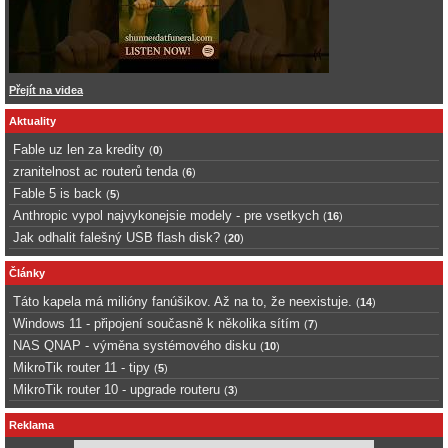
Přejít na videa
Aktuality
Fable uz len za kredity
(
0
)
zranitelnost ac routerů tenda
(
6
)
Fable 5 is back
(
5
)
Anthropic vypol najvykonejsie modely - pre vsetkych
(
16
)
Jak odhalit falešný USB flash disk?
(
20
)
Články
Táto kapela má milióny fanúšikov. Až na to, že neexistuje.
(
14
)
Windows 11 - připojení současně k několika sítím
(
7
)
NAS QNAP - výměna systémového disku
(
10
)
MikroTik router 11 - tipy
(
5
)
MikroTik router 10 - upgrade routeru
(
3
)
Reklama