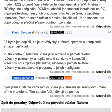
model HD2) to umožňuje a telefon funguje lépe jak s WM. Přehrání
ROMky jinou originální ROMkou obnáší jen stáhnutí instalátoru na PC,
připojení telefonu, sesynchronizování přes Active Sync a spuštění
instalace. Poté to samé udělat s českou lokalizací. Je to snadné, ale
doporučuju si přečíst přesný postup, rizika atp.
Souhlasím (+0)
Nesouhlasím (-0)
Odpovědět
#4
Flash_Gordon
@
shark.jd
,
26.07.2011
12:52
Já bych jen doplnil, že je to vždycky ztrátová operace a kompletně
smaže například:
-čísla kontaktů telefonu, která jsou uložena v paměti telefonu
-všechny poznámky a naplánované schůzky v kalendáři
-všechny sms zprávy (defaultně) uložené v paměti telefonu
-všechny nainstalované programy a jejich konfiguraci
Souhlasím (+0)
Nesouhlasím (-0)
Odpovědět
#5
tomas.kulhanek
@
shark.jd
,
26.07.2011
12:52
nyní jsem zjistil že verzi romky, která je k stažení na sunnysoftu mám
přímo v telefonu. Tím se vše řeší.. děkuji za pomoc
Souhlasím (+0)
Nesouhlasím (-0)
Odpovědět
Zpět do poradny
Odpovědět na původní otázku
Nahoru