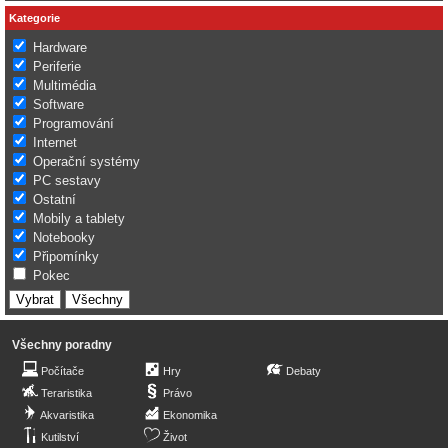
Kategorie
Hardware
Periferie
Multimédia
Software
Programování
Internet
Operační systémy
PC sestavy
Ostatní
Mobily a tablety
Notebooky
Připomínky
Pokec
Všechny poradny
Počítače
Hry
Debaty
Teraristika
Právo
Akvaristika
Ekonomika
Kutilství
Život