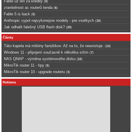
Fable uz len za kredity
(
0
)
zranitelnost ac routerů tenda
(
6
)
Fable 5 is back
(
5
)
Anthropic vypol najvykonejsie modely - pre vsetkych
(
16
)
Jak odhalit falešný USB flash disk?
(
20
)
Články
Táto kapela má milióny fanúšikov. Až na to, že neexistuje.
(
14
)
Windows 11 - připojení současně k několika sítím
(
7
)
NAS QNAP - výměna systémového disku
(
10
)
MikroTik router 11 - tipy
(
5
)
MikroTik router 10 - upgrade routeru
(
3
)
Reklama