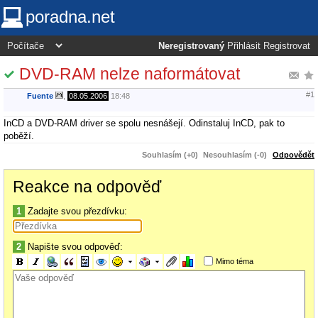
poradna.net
Neregistrovaný
Přihlásit
Registrovat
DVD-RAM nelze naformátovat
#1
Fuente
,
08.05.2006
18:48
InCD a DVD-RAM driver se spolu nesnášejí. Odinstaluj InCD, pak to
poběží.
Souhlasím (+0)
Nesouhlasím (-0)
Odpovědět
Reakce na odpověď
1
Zadajte svou přezdívku:
2
Napište svou odpověď:
Mimo téma