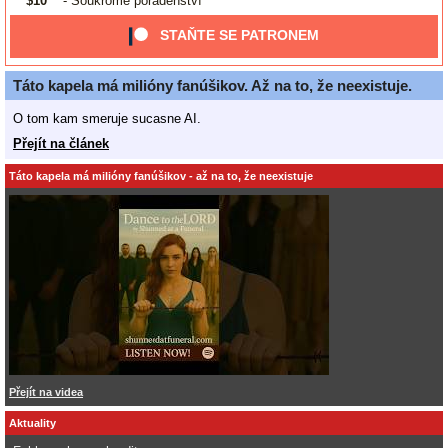
$10
- Soukromé poradenství
STAŇTE SE PATRONEM
Táto kapela má milióny fanúšikov. Až na to, že neexistuje.
O tom kam smeruje sucasne AI.
Přejít na článek
Táto kapela má milióny fanúšikov - až na to, že neexistuje
Přejít na videa
Aktuality