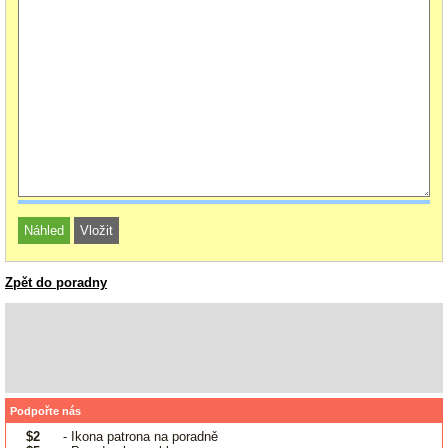
Zpět do poradny
Podpořte nás
$2
- Ikona patrona na poradně