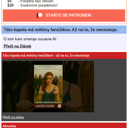
$5
- Poradna bez reklam
$10
- Soukromé poradenství
STAŇTE SE PATRONEM
Táto kapela má milióny fanúšikov. Až na to, že neexistuje.
O tom kam smeruje sucasne AI.
Přejít na článek
Táto kapela má milióny fanúšikov - až na to, že neexistuje
Přejít na videa
Aktuality