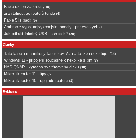
Fable uz len za kredity
(
0
)
zranitelnost ac routerů tenda
(
6
)
Fable 5 is back
(
5
)
Anthropic vypol najvykonejsie modely - pre vsetkych
(
16
)
Jak odhalit falešný USB flash disk?
(
20
)
Články
Táto kapela má milióny fanúšikov. Až na to, že neexistuje.
(
14
)
Windows 11 - připojení současně k několika sítím
(
7
)
NAS QNAP - výměna systémového disku
(
10
)
MikroTik router 11 - tipy
(
5
)
MikroTik router 10 - upgrade routeru
(
3
)
Reklama