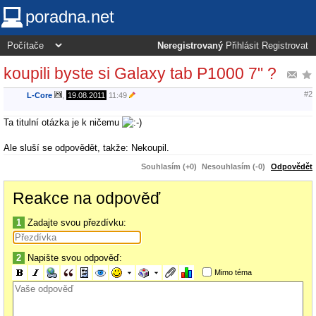
poradna.net
Neregistrovaný
Přihlásit
Registrovat
koupili byste si Galaxy tab P1000 7" ?
#2
L-Core
,
19.08.2011
11:49
Ta titulní otázka je k ničemu
Ale sluší se odpovědět, takže: Nekoupil.
Souhlasím (+0)
Nesouhlasím (-0)
Odpovědět
Reakce na odpověď
1
Zadajte svou přezdívku:
2
Napište svou odpověď:
Mimo téma