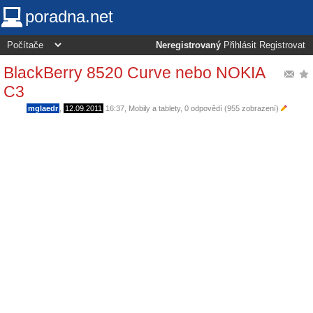
poradna.net
Neregistrovaný
Přihlásit
Registrovat
BlackBerry 8520 Curve nebo NOKIA
C3
mglaedr
,
12.09.2011
16:37
,
Mobily a tablety
, 0 odpovědí (955 zobrazení)