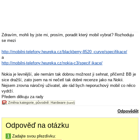
Zdravím, mohli by jste mi, prosím, poradit který mobil vybrat? Rozhoduju
se mezi
http://mobilni-telefony.heureka.cz/blackberry-8520 -curve/specifikace/
a
http://mobilni-telefony.heureka.cz/nokia-c3/specif ikace/
Nokia je levnější, ale nemám tak dobrou možnost ji sehnat, přičemž BB je
sice dražší, zato jsem na ni nečetl tak dobré recenze jako na Nokii.
Nejsem zrovna náročný uživatel, ale rád bych neporuchový mobil co něco
vydrží.
Předem děkuju za rady
Změna kategorie, původně: Hardware
(karel)
Odpovědět
Odpověď na otázku
1
Zadajte svou přezdívku: