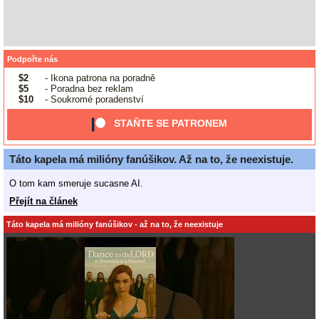
Podpořte nás
$2
- Ikona patrona na poradně
$5
- Poradna bez reklam
$10
- Soukromé poradenství
STAŇTE SE PATRONEM
Táto kapela má milióny fanúšikov. Až na to, že neexistuje.
O tom kam smeruje sucasne AI.
Přejít na článek
Táto kapela má milióny fanúšikov - až na to, že neexistuje