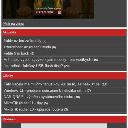
Přejít na videa
Aktuality
Fable uz len za kredity
(
0
)
zranitelnost ac routerů tenda
(
6
)
Fable 5 is back
(
5
)
Anthropic vypol najvykonejsie modely - pre vsetkych
(
16
)
Jak odhalit falešný USB flash disk?
(
20
)
Články
Táto kapela má milióny fanúšikov. Až na to, že neexistuje.
(
14
)
Windows 11 - připojení současně k několika sítím
(
7
)
NAS QNAP - výměna systémového disku
(
10
)
MikroTik router 11 - tipy
(
5
)
MikroTik router 10 - upgrade routeru
(
3
)
Reklama