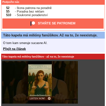
Podpořte nás
$2
- Ikona patrona na poradně
$5
- Poradna bez reklam
$10
- Soukromé poradenství
STAŇTE SE PATRONEM
Táto kapela má milióny fanúšikov. Až na to, že neexistuje.
O tom kam smeruje sucasne AI.
Přejít na článek
Táto kapela má milióny fanúšikov - až na to, že neexistuje