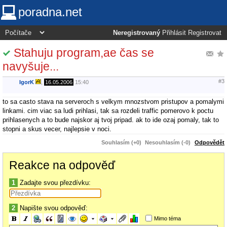
poradna.net
Neregistrovaný
Přihlásit
Registrovat
Stahuju program,ae čas se
navyšuje...
#3
IgorK
,
16.05.2006
15:40
to sa casto stava na serveroch s velkym mnozstvom pristupov a pomalymi
linkami. cim viac sa ludi prihlasi, tak sa rozdeli traffic pomerovo k poctu
prihlasenych a to bude najskor aj tvoj pripad. ak to ide ozaj pomaly, tak to
stopni a skus vecer, najlepsie v noci.
Souhlasím (+0)
Nesouhlasím (-0)
Odpovědět
Reakce na odpověď
1
Zadajte svou přezdívku:
2
Napište svou odpověď:
Mimo téma