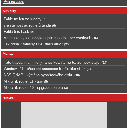
Přejít na videa
Aktuality
Fable uz len za kredity
(
0
)
zranitelnost ac routerů tenda
(
6
)
Fable 5 is back
(
5
)
Anthropic vypol najvykonejsie modely - pre vsetkych
(
16
)
Jak odhalit falešný USB flash disk?
(
20
)
Články
Táto kapela má milióny fanúšikov. Až na to, že neexistuje.
(
14
)
Windows 11 - připojení současně k několika sítím
(
7
)
NAS QNAP - výměna systémového disku
(
10
)
MikroTik router 11 - tipy
(
5
)
MikroTik router 10 - upgrade routeru
(
3
)
Reklama