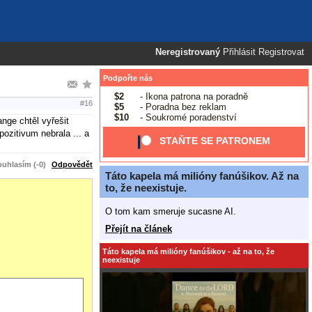
Neregistrovaný
Přihlásit
Registrovat
Podpořte nás
$2
- Ikona patrona na poradně
#16
$5
- Poradna bez reklam
$10
- Soukromé poradenství
nge chtěl vyřešit
pozitivum nebrala ... a
STAŇTE SE PATRONEM
uhlasím (-0)
Odpovědět
Táto kapela má milióny fanúšikov. Až na
to, že neexistuje.
O tom kam smeruje sucasne AI.
Přejít na článek
Táto kapela má milióny fanúšikov - až na to, že
neexistuje