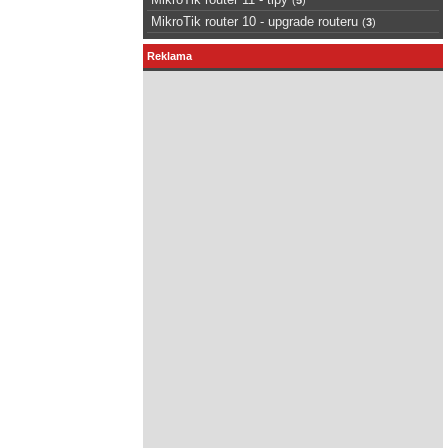
MikroTik router 10 - upgrade routeru
(
3
)
Reklama