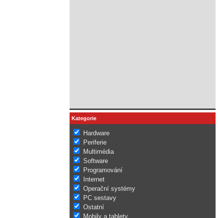
Kategorie
Hardware
Periferie
Multimédia
Software
Programování
Internet
Operační systémy
PC sestavy
Ostatní
Mobily a tablety