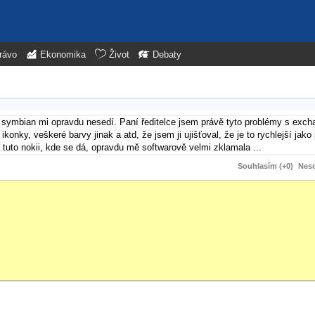
rávo
Ekonomika
Život
Debaty
 symbian mi opravdu nesedí. Paní ředitelce jsem právě tyto problémy s excha
konky, veškeré barvy jinak a atd, že jsem ji ujišťoval, že je to rychlejší jako 
 tuto nokii, kde se dá, opravdu mě softwarově velmi zklamala ...
Souhlasím (+0)
Neso