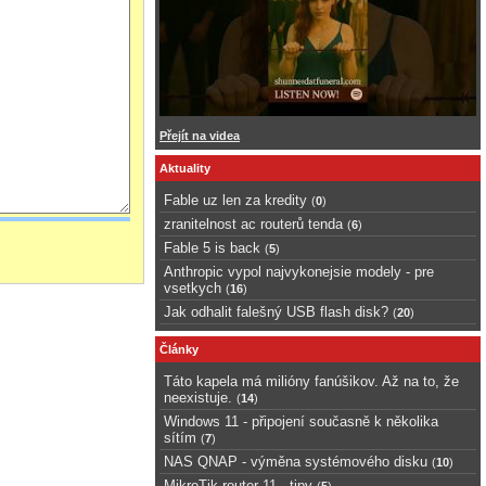
Přejít na videa
Aktuality
Fable uz len za kredity
(
0
)
zranitelnost ac routerů tenda
(
6
)
Fable 5 is back
(
5
)
Anthropic vypol najvykonejsie modely - pre
vsetkych
(
16
)
Jak odhalit falešný USB flash disk?
(
20
)
Články
Táto kapela má milióny fanúšikov. Až na to, že
neexistuje.
(
14
)
Windows 11 - připojení současně k několika
sítím
(
7
)
NAS QNAP - výměna systémového disku
(
10
)
MikroTik router 11 - tipy
(
5
)