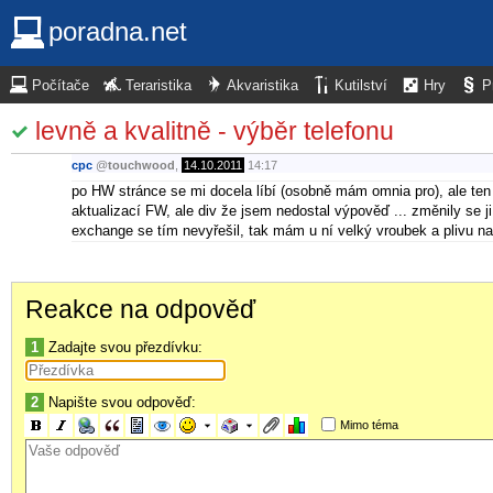
poradna.net
Počítače
Teraristika
Akvaristika
Kutilství
Hry
P
levně a kvalitně - výběr telefonu
cpc
@
touchwood
,
14.10.2011
14:17
po HW stránce se mi docela líbí (osobně mám omnia pro), ale ten
aktualizací FW, ale div že jsem nedostal výpověď ... změnily se ji i
exchange se tím nevyřešil, tak mám u ní velký vroubek a plivu na
Reakce na odpověď
1
Zadajte svou přezdívku:
2
Napište svou odpověď:
Mimo téma