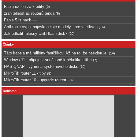
Fable uz len za kredity
(
0
)
zranitelnost ac routerů tenda
(
6
)
Fable 5 is back
(
5
)
Anthropic vypol najvykonejsie modely - pre vsetkych
(
16
)
Jak odhalit falešný USB flash disk?
(
20
)
Články
Táto kapela má milióny fanúšikov. Až na to, že neexistuje.
(
14
)
Windows 11 - připojení současně k několika sítím
(
7
)
NAS QNAP - výměna systémového disku
(
10
)
MikroTik router 11 - tipy
(
5
)
MikroTik router 10 - upgrade routeru
(
3
)
Reklama