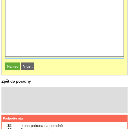
Zpět do poradny
Podpořte nás
$2
- Ikona patrona na poradně