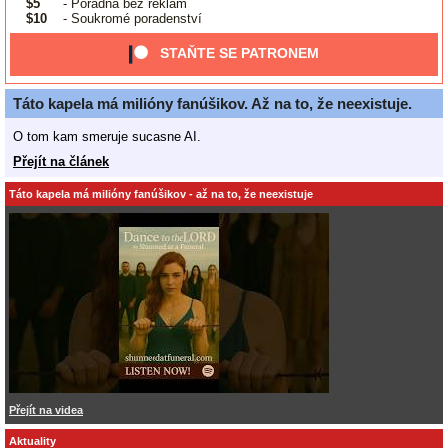
$5
- Poradna bez reklam
$10
- Soukromé poradenství
STAŇTE SE PATRONEM
Táto kapela má milióny fanúšikov. Až na to, že neexistuje.
O tom kam smeruje sucasne AI.
Přejít na článek
Táto kapela má milióny fanúšikov - až na to, že neexistuje
Přejít na videa
Aktuality