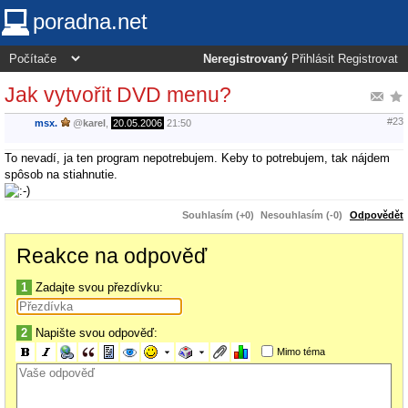
poradna.net
Neregistrovaný
Přihlásit
Registrovat
Jak vytvořit DVD menu?
#23
msx.
@
karel
,
20.05.2006
21:50
To nevadí, ja ten program nepotrebujem. Keby to potrebujem, tak nájdem
spôsob na stiahnutie.
Souhlasím (+0)
Nesouhlasím (-0)
Odpovědět
Reakce na odpověď
1
Zadajte svou přezdívku:
2
Napište svou odpověď:
Mimo téma