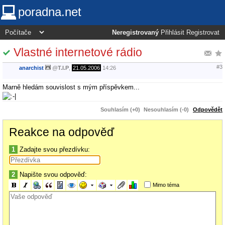
poradna.net
Neregistrovaný
Přihlásit
Registrovat
Vlastné internetové rádio
#3
anarchist
@
T.I.P
,
21.05.2006
14:26
Marně hledám souvislost s mým příspěvkem...
Souhlasím (+0)
Nesouhlasím (-0)
Odpovědět
Reakce na odpověď
1
Zadajte svou přezdívku:
2
Napište svou odpověď:
Mimo téma