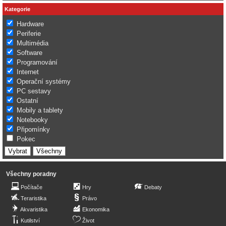
Kategorie
Hardware
Periferie
Multimédia
Software
Programování
Internet
Operační systémy
PC sestavy
Ostatní
Mobily a tablety
Notebooky
Připomínky
Pokec
Všechny poradny
Počítače
Hry
Debaty
Teraristika
Právo
Akvaristika
Ekonomika
Kutilství
Život