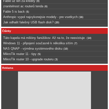
Fable uz len za kredity
(
0
)
zranitelnost ac routerů tenda
(
6
)
Fable 5 is back
(
5
)
Anthropic vypol najvykonejsie modely - pre vsetkych
(
16
)
Jak odhalit falešný USB flash disk?
(
20
)
Články
Táto kapela má milióny fanúšikov. Až na to, že neexistuje.
(
14
)
Windows 11 - připojení současně k několika sítím
(
7
)
NAS QNAP - výměna systémového disku
(
10
)
MikroTik router 11 - tipy
(
5
)
MikroTik router 10 - upgrade routeru
(
3
)
Reklama