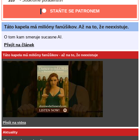
$10
- Soukromé poradenství
STAŇTE SE PATRONEM
Táto kapela má milióny fanúšikov. Až na to, že neexistuje.
O tom kam smeruje sucasne AI.
Přejít na článek
Táto kapela má milióny fanúšikov - až na to, že neexistuje
Přejít na videa
Aktuality