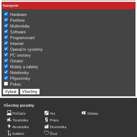
Kategorie
Hardware
Periferie
Multimédia
Software
Programování
Internet
Operační systémy
PC sestavy
Ostatní
Mobily a tablety
Notebooky
Připomínky
Pokec
Všechny poradny
Počítače
Hry
Debaty
Teraristika
Právo
Akvaristika
Ekonomika
Kutilství
Život