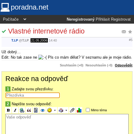
poradna.net
Neregistrovaný
Přihlásit
Registrovat
Vlastné internetové rádio
#5
T.I.P
@
T.I.P
,
21.05.2006
14:40
Už dobrý...
Edit: No tak zase ne
Pls co mám dělat? V seznamu ale je moje rádio.
Souhlasím (+0)
Nesouhlasím (-0)
Odpovědět
Reakce na odpověď
1
Zadajte svou přezdívku:
2
Napište svou odpověď:
Mimo téma