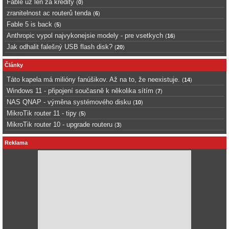
Fable uz len za kredity
(
0
)
zranitelnost ac routerů tenda
(
6
)
Fable 5 is back
(
5
)
Anthropic vypol najvykonejsie modely - pre vsetkych
(
16
)
Jak odhalit falešný USB flash disk?
(
20
)
Články
Táto kapela má milióny fanúšikov. Až na to, že neexistuje.
(
14
)
Windows 11 - připojení současně k několika sítím
(
7
)
NAS QNAP - výměna systémového disku
(
10
)
MikroTik router 11 - tipy
(
5
)
MikroTik router 10 - upgrade routeru
(
3
)
Reklama