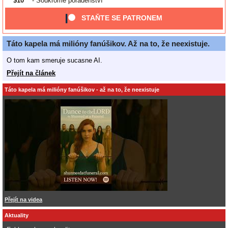
$10
- Soukromé poradenství
STAŇTE SE PATRONEM
Táto kapela má milióny fanúšikov. Až na to, že neexistuje.
O tom kam smeruje sucasne AI.
Přejít na článek
Táto kapela má milióny fanúšikov - až na to, že neexistuje
Přejít na videa
Aktuality