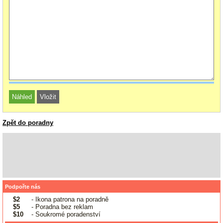
Zpět do poradny
Podpořte nás
$2
- Ikona patrona na poradně
$5
- Poradna bez reklam
$10
- Soukromé poradenství