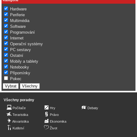
Hardware
Periferie
Multimédia
Software
Programování
Internet
Operační systémy
PC sestavy
Ostatní
Mobily a tablety
Notebooky
Připomínky
Pokec
Všechny poradny
Počítače
Hry
Debaty
Teraristika
Právo
Akvaristika
Ekonomika
Kutilství
Život