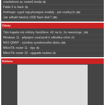
zranitelnost ac routerů tenda
(
6
)
Fable 5 is back
(
5
)
Anthropic vypol najvykonejsie modely - pre vsetkych
(
16
)
Jak odhalit falešný USB flash disk?
(
20
)
Články
Táto kapela má milióny fanúšikov. Až na to, že neexistuje.
(
14
)
Windows 11 - připojení současně k několika sítím
(
7
)
NAS QNAP - výměna systémového disku
(
10
)
MikroTik router 11 - tipy
(
5
)
MikroTik router 10 - upgrade routeru
(
3
)
Reklama