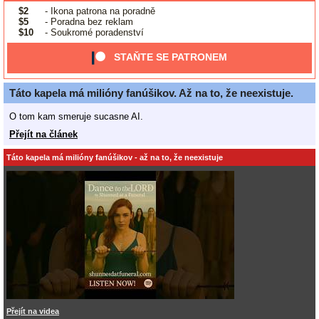
$2
- Ikona patrona na poradně
$5
- Poradna bez reklam
$10
- Soukromé poradenství
STAŇTE SE PATRONEM
Táto kapela má milióny fanúšikov. Až na to, že neexistuje.
O tom kam smeruje sucasne AI.
Přejít na článek
Táto kapela má milióny fanúšikov - až na to, že neexistuje
Přejít na videa