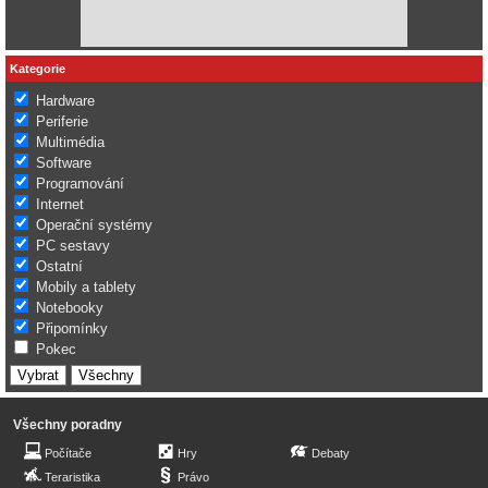
Kategorie
Hardware
Periferie
Multimédia
Software
Programování
Internet
Operační systémy
PC sestavy
Ostatní
Mobily a tablety
Notebooky
Připomínky
Pokec
Všechny poradny
Počítače
Hry
Debaty
Teraristika
Právo