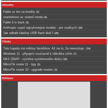
Aktuality
Fable uz len za kredity
(
0
)
zranitelnost ac routerů tenda
(
6
)
Fable 5 is back
(
5
)
Anthropic vypol najvykonejsie modely - pre vsetkych
(
16
)
Jak odhalit falešný USB flash disk?
(
20
)
Články
Táto kapela má milióny fanúšikov. Až na to, že neexistuje.
(
14
)
Windows 11 - připojení současně k několika sítím
(
7
)
NAS QNAP - výměna systémového disku
(
10
)
MikroTik router 11 - tipy
(
5
)
MikroTik router 10 - upgrade routeru
(
3
)
Reklama