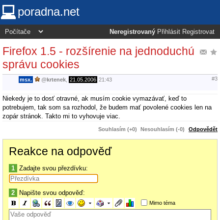
poradna.net
Neregistrovaný
Přihlásit
Registrovat
Firefox 1.5 - rozšírenie na jednoduchú
správu cookies
#3
msx.
@
krtenek
,
21.05.2006
21:43
Niekedy je to dosť otravné, ak musím cookie vymazávať, keď to
potrebujem, tak som sa rozhodol, že budem mať povolené cookies len na
zopár stránok. Takto mi to vyhovuje viac.
Souhlasím (+0)
Nesouhlasím (-0)
Odpovědět
Reakce na odpověď
1
Zadajte svou přezdívku:
2
Napište svou odpověď:
Mimo téma