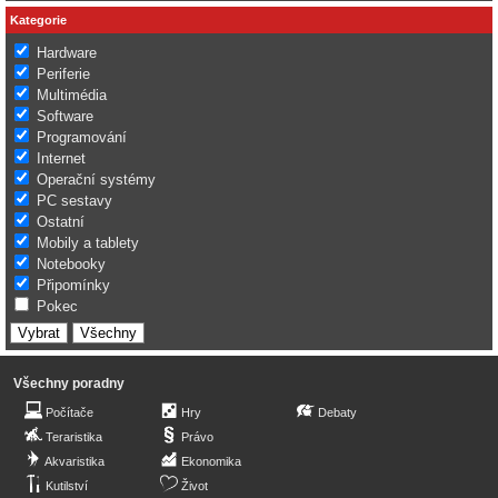
Kategorie
Hardware
Periferie
Multimédia
Software
Programování
Internet
Operační systémy
PC sestavy
Ostatní
Mobily a tablety
Notebooky
Připomínky
Pokec
Všechny poradny
Počítače
Hry
Debaty
Teraristika
Právo
Akvaristika
Ekonomika
Kutilství
Život