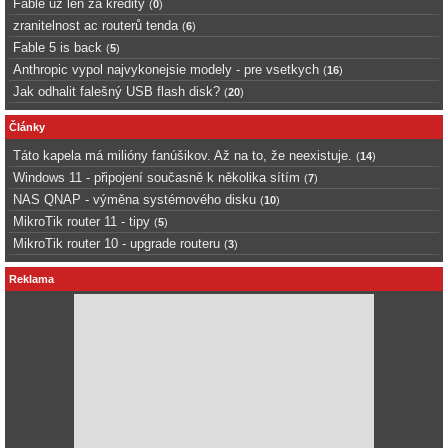
Fable uz len za kredity
(
0
)
zranitelnost ac routerů tenda
(
6
)
Fable 5 is back
(
5
)
Anthropic vypol najvykonejsie modely - pre vsetkych
(
16
)
Jak odhalit falešný USB flash disk?
(
20
)
Články
Táto kapela má milióny fanúšikov. Až na to, že neexistuje.
(
14
)
Windows 11 - připojení současně k několika sítím
(
7
)
NAS QNAP - výměna systémového disku
(
10
)
MikroTik router 11 - tipy
(
5
)
MikroTik router 10 - upgrade routeru
(
3
)
Reklama