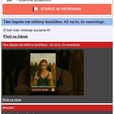
$10
- Soukromé poradenství
STAŇTE SE PATRONEM
Táto kapela má milióny fanúšikov. Až na to, že neexistuje.
O tom kam smeruje sucasne AI.
Přejít na článek
Táto kapela má milióny fanúšikov - až na to, že neexistuje
Přejít na videa
Aktuality