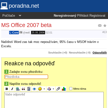
poradna.net
Neregistrovaný
Přihlásit
Registrovat
MS Office 2007 beta
#13
L-Core
@
mif
,
25.05.2006
02:01
Naštěstí Word zas tak moc nepoužívám, 95% času v MSOff trávím v
Excelu.
Souhlasím (+0)
Nesouhlasím (-0)
Odpovědět
Reakce na odpověď
1
Zadajte svou přezdívku:
2
Napište svou odpověď:
Mimo téma