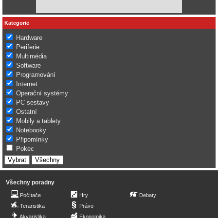
Kategorie
Hardware
Periferie
Multimédia
Software
Programování
Internet
Operační systémy
PC sestavy
Ostatní
Mobily a tablety
Notebooky
Připomínky
Pokec
Všechny poradny
Počítače
Hry
Debaty
Teraristika
Právo
Akvaristika
Ekonomika