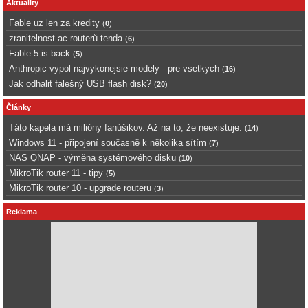
Aktuality
Fable uz len za kredity
(
0
)
zranitelnost ac routerů tenda
(
6
)
Fable 5 is back
(
5
)
Anthropic vypol najvykonejsie modely - pre vsetkych
(
16
)
Jak odhalit falešný USB flash disk?
(
20
)
Články
Táto kapela má milióny fanúšikov. Až na to, že neexistuje.
(
14
)
Windows 11 - připojení současně k několika sítím
(
7
)
NAS QNAP - výměna systémového disku
(
10
)
MikroTik router 11 - tipy
(
5
)
MikroTik router 10 - upgrade routeru
(
3
)
Reklama