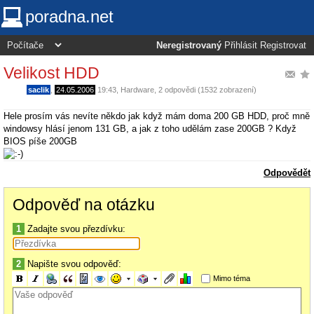
poradna.net
Neregistrovaný
Přihlásit
Registrovat
Velikost HDD
saclik
,
24.05.2006
19:43
,
Hardware
, 2 odpovědi (1532 zobrazení)
Hele prosím vás nevíte někdo jak když mám doma 200 GB HDD, proč mně
windowsy hlásí jenom 131 GB, a jak z toho udělám zase 200GB ? Když
BIOS píše 200GB
Odpovědět
Odpověď na otázku
1
Zadajte svou přezdívku:
2
Napište svou odpověď:
Mimo téma