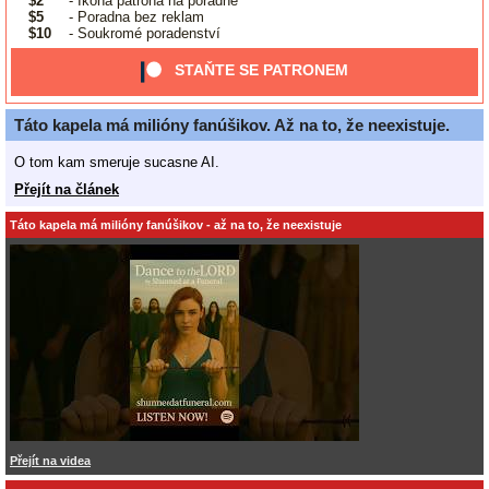
$2
- Ikona patrona na poradně
$5
- Poradna bez reklam
$10
- Soukromé poradenství
STAŇTE SE PATRONEM
Táto kapela má milióny fanúšikov. Až na to, že neexistuje.
O tom kam smeruje sucasne AI.
Přejít na článek
Táto kapela má milióny fanúšikov - až na to, že neexistuje
Přejít na videa