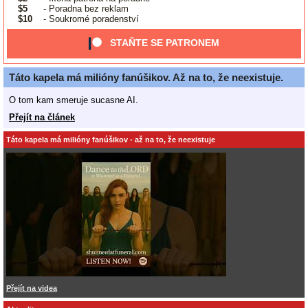
$5
- Poradna bez reklam
$10
- Soukromé poradenství
STAŇTE SE PATRONEM
Táto kapela má milióny fanúšikov. Až na to, že neexistuje.
O tom kam smeruje sucasne AI.
Přejít na článek
Táto kapela má milióny fanúšikov - až na to, že neexistuje
Přejít na videa