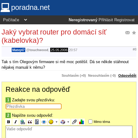
poradna.net
Neregistrovaný
Přihlásit
Registrovat
Jaký vybrat router pro domácí síť
(kabelovka)?
#8
Matej47
@
touchwood
,
25.05.2006
20:57
Tak s tím Olegovým firmware si mě moc potěšil. Dá se někde stáhnout
nějakej manuál k němu?
Souhlasím (+0)
Nesouhlasím (-0)
Odpovědět
Reakce na odpověď
1
Zadajte svou přezdívku:
2
Napište svou odpověď:
Mimo téma