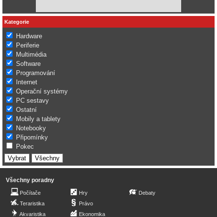
Kategorie
Hardware
Periferie
Multimédia
Software
Programování
Internet
Operační systémy
PC sestavy
Ostatní
Mobily a tablety
Notebooky
Připomínky
Pokec
Všechny poradny
Počítače
Hry
Debaty
Teraristika
Právo
Akvaristika
Ekonomika