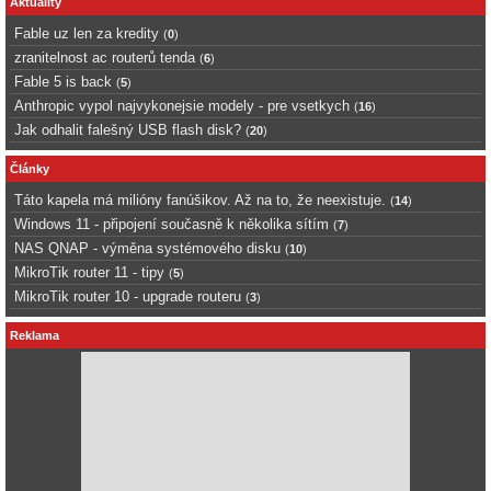
Aktuality
Fable uz len za kredity
(
0
)
zranitelnost ac routerů tenda
(
6
)
Fable 5 is back
(
5
)
Anthropic vypol najvykonejsie modely - pre vsetkych
(
16
)
Jak odhalit falešný USB flash disk?
(
20
)
Články
Táto kapela má milióny fanúšikov. Až na to, že neexistuje.
(
14
)
Windows 11 - připojení současně k několika sítím
(
7
)
NAS QNAP - výměna systémového disku
(
10
)
MikroTik router 11 - tipy
(
5
)
MikroTik router 10 - upgrade routeru
(
3
)
Reklama