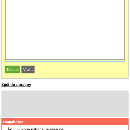
Zpět do poradny
Podpořte nás
$2
- Ikona patrona na poradně