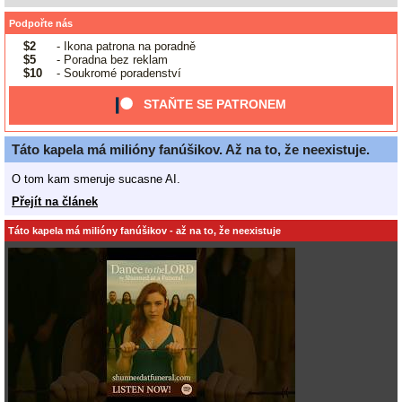
Podpořte nás
$2
- Ikona patrona na poradně
$5
- Poradna bez reklam
$10
- Soukromé poradenství
STAŇTE SE PATRONEM
Táto kapela má milióny fanúšikov. Až na to, že neexistuje.
O tom kam smeruje sucasne AI.
Přejít na článek
Táto kapela má milióny fanúšikov - až na to, že neexistuje