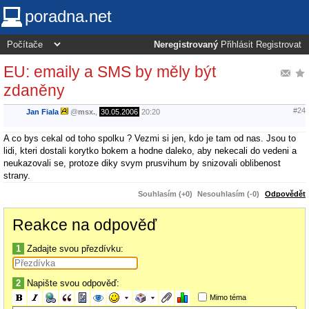
poradna.net
Neregistrovaný
Přihlásit
Registrovat
EU: emaily a SMS by měly být
zdaněny
#24
Jan Fiala
@
msx.
,
30.05.2006
20:20
A co bys cekal od toho spolku ? Vezmi si jen, kdo je tam od nas. Jsou to
lidi, kteri dostali korytko bokem a hodne daleko, aby nekecali do vedeni a
neukazovali se, protoze diky svym prusvihum by snizovali oblibenost
strany.
Souhlasím (+0)
Nesouhlasím (-0)
Odpovědět
Reakce na odpověď
1
Zadajte svou přezdívku:
2
Napište svou odpověď:
Mimo téma