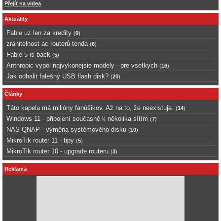
Přejít na videa
Aktuality
Fable uz len za kredity
(
0
)
zranitelnost ac routerů tenda
(
6
)
Fable 5 is back
(
5
)
Anthropic vypol najvykonejsie modely - pre vsetkych
(
16
)
Jak odhalit falešný USB flash disk?
(
20
)
Články
Táto kapela má milióny fanúšikov. Až na to, že neexistuje.
(
14
)
Windows 11 - připojení současně k několika sítím
(
7
)
NAS QNAP - výměna systémového disku
(
10
)
MikroTik router 11 - tipy
(
5
)
MikroTik router 10 - upgrade routeru
(
3
)
Reklama