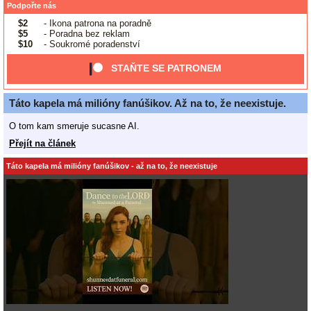
Podpořte nás
$2
- Ikona patrona na poradně
$5
- Poradna bez reklam
$10
- Soukromé poradenství
STAŇTE SE PATRONEM
Táto kapela má milióny fanúšikov. Až na to, že neexistuje.
O tom kam smeruje sucasne AI.
Přejít na článek
Táto kapela má milióny fanúšikov - až na to, že neexistuje