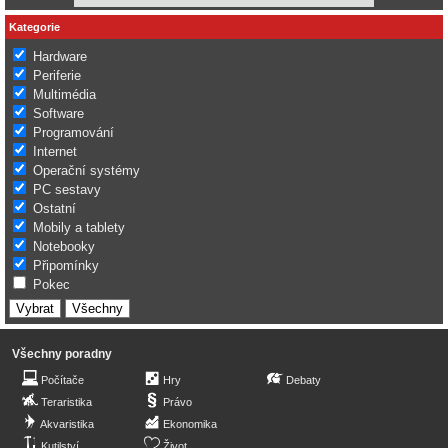
Kategorie
Hardware
Periferie
Multimédia
Software
Programování
Internet
Operační systémy
PC sestavy
Ostatní
Mobily a tablety
Notebooky
Připomínky
Pokec
Všechny poradny
Počítače
Hry
Debaty
Teraristika
Právo
Akvaristika
Ekonomika
Kutilství
Život