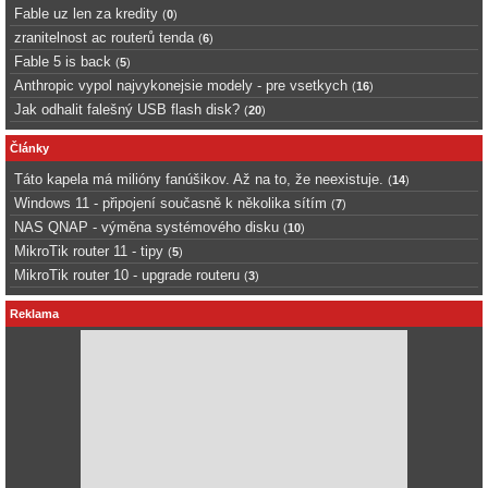
Fable uz len za kredity
(
0
)
zranitelnost ac routerů tenda
(
6
)
Fable 5 is back
(
5
)
Anthropic vypol najvykonejsie modely - pre vsetkych
(
16
)
Jak odhalit falešný USB flash disk?
(
20
)
Články
Táto kapela má milióny fanúšikov. Až na to, že neexistuje.
(
14
)
Windows 11 - připojení současně k několika sítím
(
7
)
NAS QNAP - výměna systémového disku
(
10
)
MikroTik router 11 - tipy
(
5
)
MikroTik router 10 - upgrade routeru
(
3
)
Reklama