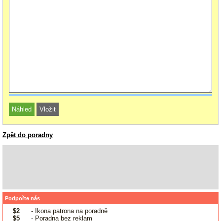
Zpět do poradny
Podpořte nás
$2
- Ikona patrona na poradně
$5
- Poradna bez reklam