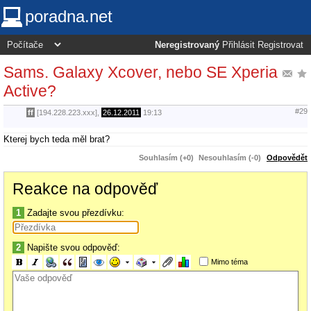
poradna.net
Neregistrovaný
Přihlásit
Registrovat
Sams. Galaxy Xcover, nebo SE Xperia
Active?
#29
ff
[194.228.223.xxx],
26.12.2011
19:13
Kterej bych teda měl brat?
Souhlasím (+0)
Nesouhlasím (-0)
Odpovědět
Reakce na odpověď
1
Zadajte svou přezdívku:
2
Napište svou odpověď:
Mimo téma