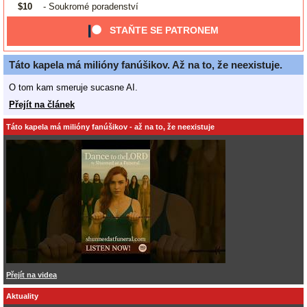
$10
- Soukromé poradenství
STAŇTE SE PATRONEM
Táto kapela má milióny fanúšikov. Až na to, že neexistuje.
O tom kam smeruje sucasne AI.
Přejít na článek
Táto kapela má milióny fanúšikov - až na to, že neexistuje
Přejít na videa
Aktuality