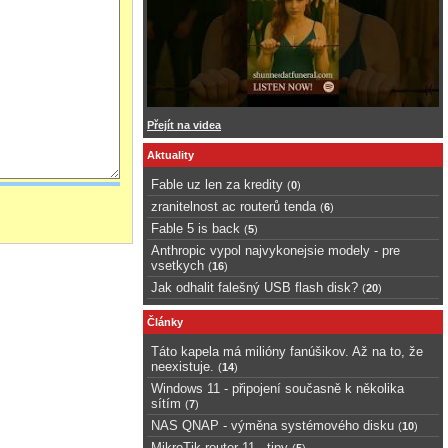
Přejít na videa
Aktuality
Fable uz len za kredity
(
0
)
zranitelnost ac routerů tenda
(
6
)
Fable 5 is back
(
5
)
Anthropic vypol najvykonejsie modely - pre
vsetkych
(
16
)
Jak odhalit falešný USB flash disk?
(
20
)
Články
Táto kapela má milióny fanúšikov. Až na to, že
neexistuje.
(
14
)
Windows 11 - připojení současně k několika
sítím
(
7
)
NAS QNAP - výměna systémového disku
(
10
)
MikroTik router 11 - tipy
(
5
)