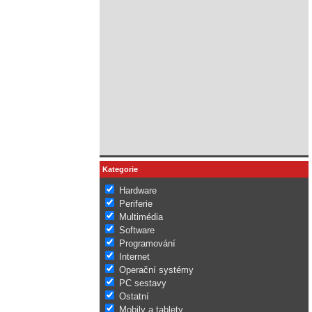
Kategorie
Hardware
Periferie
Multimédia
Software
Programování
Internet
Operační systémy
PC sestavy
Ostatní
Mobily a tablety