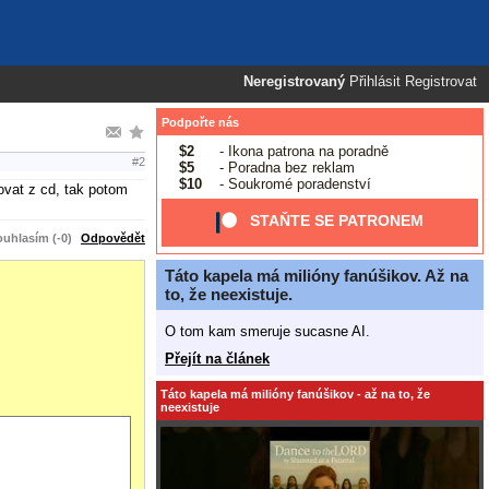
Neregistrovaný
Přihlásit
Registrovat
Podpořte nás
$2
- Ikona patrona na poradně
#2
$5
- Poradna bez reklam
$10
- Soukromé poradenství
ovat z cd, tak potom
STAŇTE SE PATRONEM
uhlasím (-0)
Odpovědět
Táto kapela má milióny fanúšikov. Až na
to, že neexistuje.
O tom kam smeruje sucasne AI.
Přejít na článek
Táto kapela má milióny fanúšikov - až na to, že
neexistuje