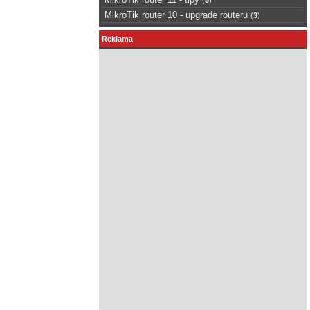
MikroTik router 10 - upgrade routeru
(
3
)
Reklama