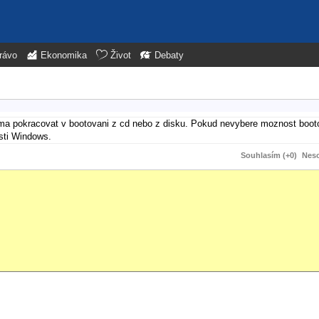
rávo
Ekonomika
Život
Debaty
i ma pokracovat v bootovani z cd nebo z disku. Pokud nevybere moznost boot
usti Windows.
Souhlasím (+0)
Neso