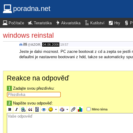
poradna.net
Počítače
Teraristika
Akvaristika
Kutilství
Hry
P
windows reinstal
rh
@
AZOR
,
04.06.2006
19:57
Jeste je dalsi moznost. PC zacne bootovat z cd a zepta se jestl
defaultni je nastaveno bootovani z hdd, takze se automaticky sp
Reakce na odpověď
1
Zadajte svou přezdívku:
2
Napište svou odpověď:
Mimo téma