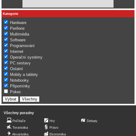
Kategorie
Hardware
Periferie
Multimédia
Software
Programování
Internet
Operační systémy
PC sestavy
Ostatní
Mobily a tablety
Notebooky
Připomínky
Pokec
Všechny poradny
Počítače
Hry
Debaty
Teraristika
Právo
Akvaristika
Ekonomika