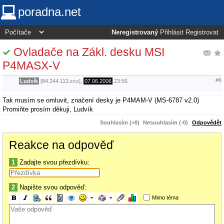
poradna.net
Neregistrovaný
Přihlásit
Registrovat
Ovladače na Zákl. desku MSI
P4MASX-V
#6
Ludvík
[84.244.113.xxx],
07.06.2006
23:56
Tak musím se omluvit, značení desky je P4MAM-V (MS-6787 v2.0)
Promiňte prosím děkuji, Ludvík
Souhlasím (+0)
Nesouhlasím (-0)
Odpovědět
Reakce na odpověď
1
Zadajte svou přezdívku:
2
Napište svou odpověď:
Mimo téma