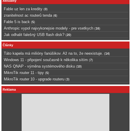
Aktuality
Fable uz len za kredity
(
0
)
zranitelnost ac routerů tenda
(
6
)
Fable 5 is back
(
5
)
Anthropic vypol najvykonejsie modely - pre vsetkych
(
16
)
Jak odhalit falešný USB flash disk?
(
20
)
Články
Táto kapela má milióny fanúšikov. Až na to, že neexistuje.
(
14
)
Windows 11 - připojení současně k několika sítím
(
7
)
NAS QNAP - výměna systémového disku
(
10
)
MikroTik router 11 - tipy
(
5
)
MikroTik router 10 - upgrade routeru
(
3
)
Reklama