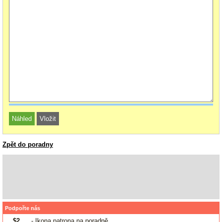
Zpět do poradny
Podpořte nás
$2
- Ikona patrona na poradně