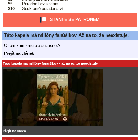
$5
- Poradna bez reklam
$10
- Soukromé poradenství
STAŇTE SE PATRONEM
Táto kapela má milióny fanúšikov. Až na to, že neexistuje.
O tom kam smeruje sucasne AI.
Přejít na článek
Táto kapela má milióny fanúšikov - až na to, že neexistuje
Přejít na videa