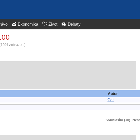
rávo
Ekonomika
Život
Debaty
100
(1294 zobrazení)
Autor
Cat
Souhlasím (+0)
Neso