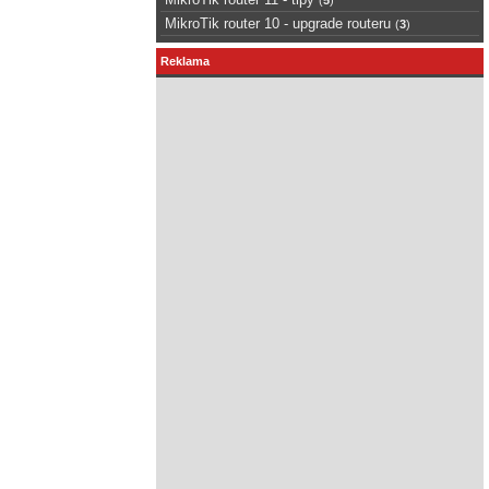
MikroTik router 10 - upgrade routeru
(
3
)
Reklama