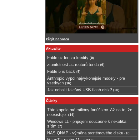
Přejít na videa
Aktuality
Fable uz len za kredity
(
0
)
zranitelnost ac routerů tenda
(
6
)
Fable 5 is back
(
5
)
Anthropic vypol najvykonejsie modely - pre
vsetkych
(
16
)
Jak odhalit falešný USB flash disk?
(
20
)
Články
Táto kapela má milióny fanúšikov. Až na to, že
neexistuje.
(
14
)
Windows 11 - připojení současně k několika
sítím
(
7
)
NAS QNAP - výměna systémového disku
(
10
)
MikroTik router 11 - tipy
(
5
)