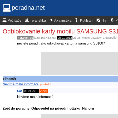
poradna.net
Počítače
Teraristika
Akvaristika
Kutilství
Hry
P
Odblokovanie karty mobilu SAMSUNG S3
herakleitos
[188.167.43.xxx],
05.01.2012
21:33
,
Mobily a tablety
, 1 odpověď 
neviete poradit ako odblokovat kartu na samsung S3100?
Předmět
Nevíme málo informací.
poslední
Cat
,
05.01.2012
22:04
Nevíme málo informací.
Zpět do poradny
Odpovědět na původní otázku
Nahoru