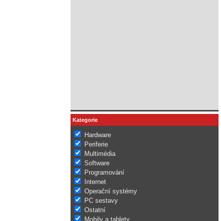
Kategorie
Hardware
Periferie
Multimédia
Software
Programování
Internet
Operační systémy
PC sestavy
Ostatní
Mobily a tablety