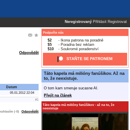
Neregistrovaný
Přihlásit
Registrovat
Podpořte nás
$2
- Ikona patrona na poradně
$5
- Poradna bez reklam
$10
- Soukromé poradenství
Odpovědět
STAŇTE SE PATRONEM
Táto kapela má milióny fanúšikov. Až na
to, že neexistuje.
Datum
O tom kam smeruje sucasne AI.
05.01.2012 22:04
Přejít na článek
#1
Táto kapela má milióny fanúšikov - až na to, že
neexistuje
uhlasím (-0)
Odpovědět