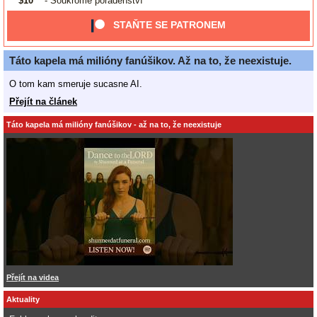
$10
- Soukromé poradenství
STAŇTE SE PATRONEM
Táto kapela má milióny fanúšikov. Až na to, že neexistuje.
O tom kam smeruje sucasne AI.
Přejít na článek
Táto kapela má milióny fanúšikov - až na to, že neexistuje
Přejít na videa
Aktuality