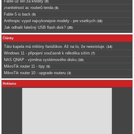
Fable uz len za kredity
(
0
)
zranitelnost ac routerů tenda
(
6
)
Fable 5 is back
(
5
)
Anthropic vypol najvykonejsie modely - pre vsetkych
(
16
)
Jak odhalit falešný USB flash disk?
(
20
)
Články
Táto kapela má milióny fanúšikov. Až na to, že neexistuje.
(
14
)
Windows 11 - připojení současně k několika sítím
(
7
)
NAS QNAP - výměna systémového disku
(
10
)
MikroTik router 11 - tipy
(
5
)
MikroTik router 10 - upgrade routeru
(
3
)
Reklama