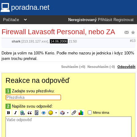
poradna.net
Neregistrovaný
Přihlásit
Registrovat
Firewall Lavasoft Personal, nebo ZA
#13
shark
[213.191.127.xxx],
14.06.2006
21:50
Dobre ja volim na 100% Kerio. Podle meho nazoru je jednicka i kdyz 100%
jsem trochu prehnal.
Souhlasím (+0)
Nesouhlasím (-0)
Odpovědět
Reakce na odpověď
1
Zadajte svou přezdívku:
2
Napište svou odpověď:
Mimo téma