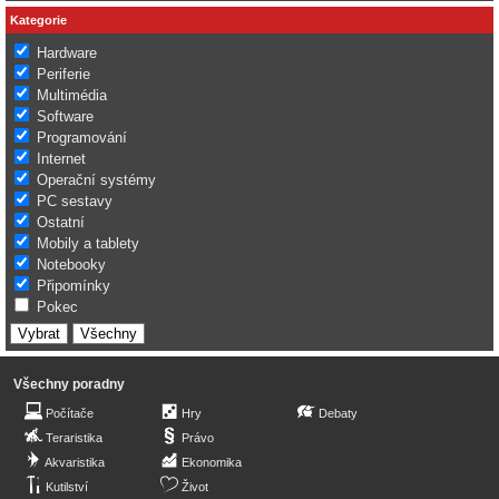
Kategorie
Hardware
Periferie
Multimédia
Software
Programování
Internet
Operační systémy
PC sestavy
Ostatní
Mobily a tablety
Notebooky
Připomínky
Pokec
Všechny poradny
Počítače
Hry
Debaty
Teraristika
Právo
Akvaristika
Ekonomika
Kutilství
Život