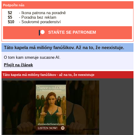
Podpořte nás
$2
- Ikona patrona na poradně
$5
- Poradna bez reklam
$10
- Soukromé poradenství
STAŇTE SE PATRONEM
Táto kapela má milióny fanúšikov. Až na to, že neexistuje.
O tom kam smeruje sucasne AI.
Přejít na článek
Táto kapela má milióny fanúšikov - až na to, že neexistuje