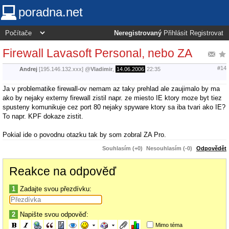
poradna.net
Neregistrovaný
Přihlásit
Registrovat
Firewall Lavasoft Personal, nebo ZA
#14
Andrej
[195.146.132.xxx]
@
Vladimir
,
14.06.2006
22:35
Ja v problematike firewall-ov nemam az taky prehlad ale zaujimalo by ma
ako by nejaky externy firewall zistil napr. ze miesto IE ktory moze byt tiez
spusteny komunikuje cez port 80 nejaky spyware ktory sa iba tvari ako IE?
To napr. KPF dokaze zistit.
Pokial ide o povodnu otazku tak by som zobral ZA Pro.
Souhlasím (+0)
Nesouhlasím (-0)
Odpovědět
Reakce na odpověď
1
Zadajte svou přezdívku:
2
Napište svou odpověď:
Mimo téma