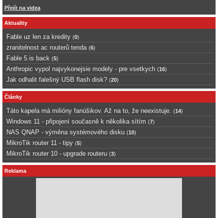
Přejít na videa
Aktuality
Fable uz len za kredity
(
0
)
zranitelnost ac routerů tenda
(
6
)
Fable 5 is back
(
5
)
Anthropic vypol najvykonejsie modely - pre vsetkych
(
16
)
Jak odhalit falešný USB flash disk?
(
20
)
Články
Táto kapela má milióny fanúšikov. Až na to, že neexistuje.
(
14
)
Windows 11 - připojení současně k několika sítím
(
7
)
NAS QNAP - výměna systémového disku
(
10
)
MikroTik router 11 - tipy
(
5
)
MikroTik router 10 - upgrade routeru
(
3
)
Reklama