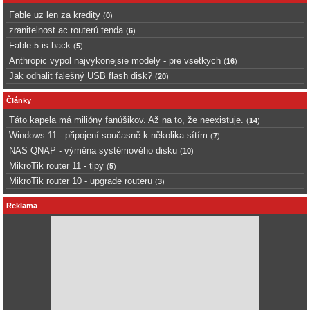
Fable uz len za kredity
(
0
)
zranitelnost ac routerů tenda
(
6
)
Fable 5 is back
(
5
)
Anthropic vypol najvykonejsie modely - pre vsetkych
(
16
)
Jak odhalit falešný USB flash disk?
(
20
)
Články
Táto kapela má milióny fanúšikov. Až na to, že neexistuje.
(
14
)
Windows 11 - připojení současně k několika sítím
(
7
)
NAS QNAP - výměna systémového disku
(
10
)
MikroTik router 11 - tipy
(
5
)
MikroTik router 10 - upgrade routeru
(
3
)
Reklama