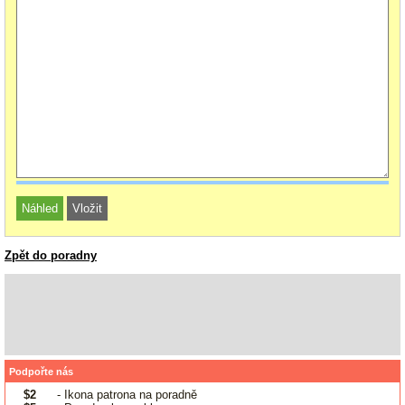
Zpět do poradny
Podpořte nás
$2
- Ikona patrona na poradně