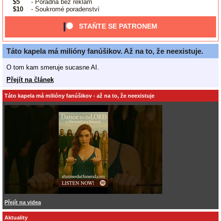
$5
- Poradna bez reklam
$10
- Soukromé poradenství
STAŇTE SE PATRONEM
Táto kapela má milióny fanúšikov. Až na to, že neexistuje.
O tom kam smeruje sucasne AI.
Přejít na článek
Táto kapela má milióny fanúšikov - až na to, že neexistuje
Přejít na videa
Aktuality