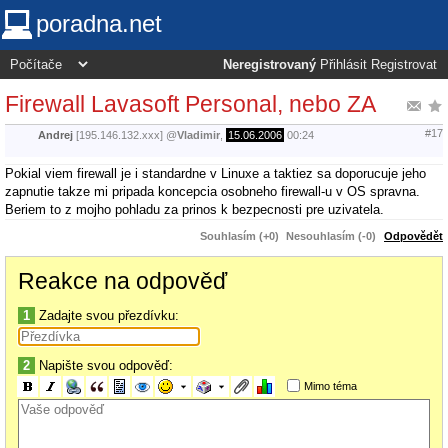
poradna.net
Neregistrovaný
Přihlásit
Registrovat
Firewall Lavasoft Personal, nebo ZA
#17
Andrej
[195.146.132.xxx]
@
Vladimir
,
15.06.2006
00:24
Pokial viem firewall je i standardne v Linuxe a taktiez sa doporucuje jeho
zapnutie takze mi pripada koncepcia osobneho firewall-u v OS spravna.
Beriem to z mojho pohladu za prinos k bezpecnosti pre uzivatela.
Souhlasím (+0)
Nesouhlasím (-0)
Odpovědět
Reakce na odpověď
1
Zadajte svou přezdívku:
2
Napište svou odpověď:
Mimo téma