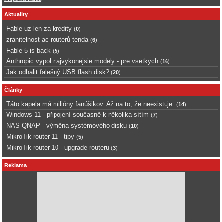
Aktuality
Fable uz len za kredity
(
0
)
zranitelnost ac routerů tenda
(
6
)
Fable 5 is back
(
5
)
Anthropic vypol najvykonejsie modely - pre vsetkych
(
16
)
Jak odhalit falešný USB flash disk?
(
20
)
Články
Táto kapela má milióny fanúšikov. Až na to, že neexistuje.
(
14
)
Windows 11 - připojení současně k několika sítím
(
7
)
NAS QNAP - výměna systémového disku
(
10
)
MikroTik router 11 - tipy
(
5
)
MikroTik router 10 - upgrade routeru
(
3
)
Reklama