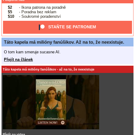
$2
- Ikona patrona na poradně
$5
- Poradna bez reklam
$10
- Soukromé poradenství
STAŇTE SE PATRONEM
Táto kapela má milióny fanúšikov. Až na to, že neexistuje.
O tom kam smeruje sucasne AI.
Přejít na článek
Táto kapela má milióny fanúšikov - až na to, že neexistuje
Přejít na videa