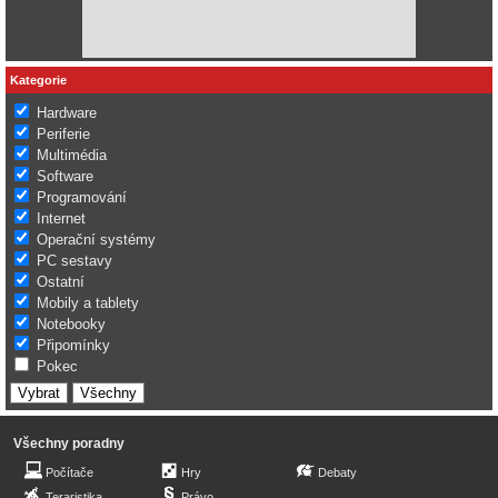
Kategorie
Hardware
Periferie
Multimédia
Software
Programování
Internet
Operační systémy
PC sestavy
Ostatní
Mobily a tablety
Notebooky
Připomínky
Pokec
Všechny poradny
Počítače
Hry
Debaty
Teraristika
Právo