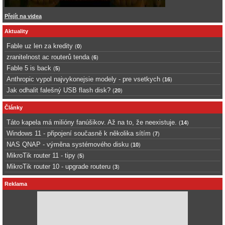
Přejít na videa
Aktuality
Fable uz len za kredity
(
0
)
zranitelnost ac routerů tenda
(
6
)
Fable 5 is back
(
5
)
Anthropic vypol najvykonejsie modely - pre vsetkych
(
16
)
Jak odhalit falešný USB flash disk?
(
20
)
Články
Táto kapela má milióny fanúšikov. Až na to, že neexistuje.
(
14
)
Windows 11 - připojení současně k několika sítím
(
7
)
NAS QNAP - výměna systémového disku
(
10
)
MikroTik router 11 - tipy
(
5
)
MikroTik router 10 - upgrade routeru
(
3
)
Reklama