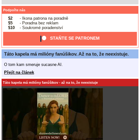
Podpořte nás
$2
- Ikona patrona na poradně
$5
- Poradna bez reklam
$10
- Soukromé poradenství
STAŇTE SE PATRONEM
Táto kapela má milióny fanúšikov. Až na to, že neexistuje.
O tom kam smeruje sucasne AI.
Přejít na článek
Táto kapela má milióny fanúšikov - až na to, že neexistuje