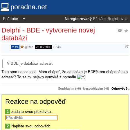
poradna.net
Neregistrovaný
Přihlásit
Registrovat
Delphi - BDE - vytvorenie novej
databázi
#7
msx.
@
Rce
,
23.06.2006
15:48
V BDE je databází adresář.
Toto som nepochopil. Mám chápať, že databáza je BDEčkom chápaná ako
adresár? To sa mi nejako vymyká z normálu.
Souhlasím (+0)
Nesouhlasím (-0)
Odpovědět
Reakce na odpověď
1
Zadajte svou přezdívku:
2
Napište svou odpověď: