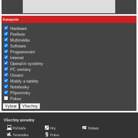
Kategorie
Hardware
Periferie
Multimédia
Software
Programování
Internet
Operační systémy
PC sestavy
Ostatní
Mobily a tablety
Notebooky
Připomínky
Pokec
Všechny poradny
Počítače
Hry
Debaty
Teraristika
Právo