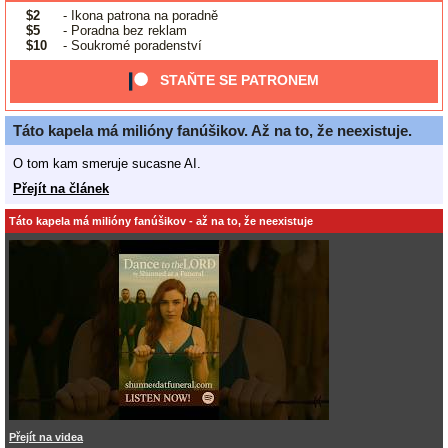
$2
- Ikona patrona na poradně
$5
- Poradna bez reklam
$10
- Soukromé poradenství
STAŇTE SE PATRONEM
Táto kapela má milióny fanúšikov. Až na to, že neexistuje.
O tom kam smeruje sucasne AI.
Přejít na článek
Táto kapela má milióny fanúšikov - až na to, že neexistuje
Přejít na videa