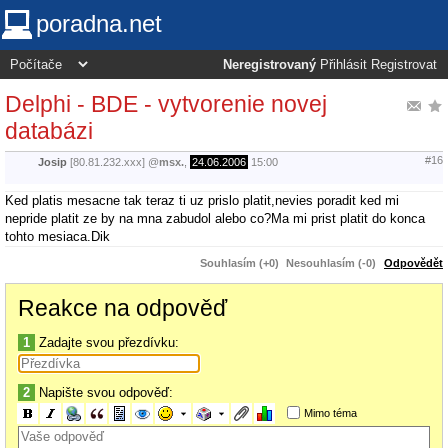
poradna.net
Neregistrovaný
Přihlásit
Registrovat
Delphi - BDE - vytvorenie novej
databázi
#16
Josip
[80.81.232.xxx]
@
msx.
,
24.06.2006
15:00
Ked platis mesacne tak teraz ti uz prislo platit,nevies poradit ked mi
nepride platit ze by na mna zabudol alebo co?Ma mi prist platit do konca
tohto mesiaca.Dik
Souhlasím (+0)
Nesouhlasím (-0)
Odpovědět
Reakce na odpověď
1
Zadajte svou přezdívku:
2
Napište svou odpověď:
Mimo téma