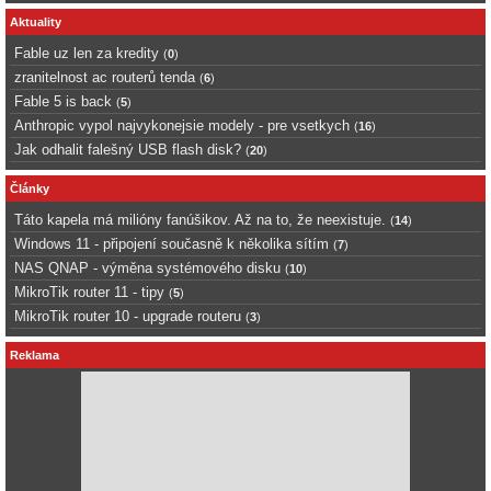
Aktuality
Fable uz len za kredity
(
0
)
zranitelnost ac routerů tenda
(
6
)
Fable 5 is back
(
5
)
Anthropic vypol najvykonejsie modely - pre vsetkych
(
16
)
Jak odhalit falešný USB flash disk?
(
20
)
Články
Táto kapela má milióny fanúšikov. Až na to, že neexistuje.
(
14
)
Windows 11 - připojení současně k několika sítím
(
7
)
NAS QNAP - výměna systémového disku
(
10
)
MikroTik router 11 - tipy
(
5
)
MikroTik router 10 - upgrade routeru
(
3
)
Reklama