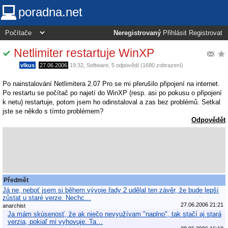
poradna.net
Neregistrovaný
Přihlásit
Registrovat
Netlimiter restartuje WinXP
vlkus
,
27.06.2006
19:32
,
Software
, 5 odpovědí (1680 zobrazení)
Po nainstalování Netlimitera 2.07 Pro se mi přerušilo připojení na internet.
Po restartu se počítač po najetí do WinXP (resp. asi po pokusu o připojení
k netu) restartuje, potom jsem ho odinstaloval a zas bez problémů. Setkal
jste se někdo s tímto problémem?
Odpovědět
Předmět
Já ne, neboť jsem si během vývoje řady 2 udělal ten závěr, že bude lepší
zůstat u staré verze. Nechc…
27.06.2006 21:21
anarchist
Ja mám skúsenosť, že ak niečo nevyužívam "naplno", tak stačí aj stará
verzia, pokiaľ mi vyhovuje. Ta…