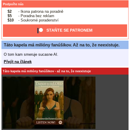
Podpořte nás
$2
- Ikona patrona na poradně
$5
- Poradna bez reklam
$10
- Soukromé poradenství
STAŇTE SE PATRONEM
Táto kapela má milióny fanúšikov. Až na to, že neexistuje.
O tom kam smeruje sucasne AI.
Přejít na článek
Táto kapela má milióny fanúšikov - až na to, že neexistuje