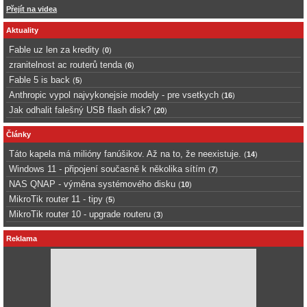
Přejít na videa
Aktuality
Fable uz len za kredity
(
0
)
zranitelnost ac routerů tenda
(
6
)
Fable 5 is back
(
5
)
Anthropic vypol najvykonejsie modely - pre vsetkych
(
16
)
Jak odhalit falešný USB flash disk?
(
20
)
Články
Táto kapela má milióny fanúšikov. Až na to, že neexistuje.
(
14
)
Windows 11 - připojení současně k několika sítím
(
7
)
NAS QNAP - výměna systémového disku
(
10
)
MikroTik router 11 - tipy
(
5
)
MikroTik router 10 - upgrade routeru
(
3
)
Reklama