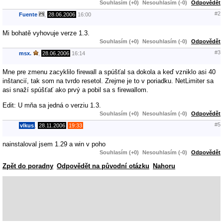
Souhlasím (+0)
Nesouhlasím (-0)
Odpovědět
#2
Fuente
,
28.06.2006
16:00
Mi bohatě vyhovuje verze 1.3.
Souhlasím (+0)
Nesouhlasím (-0)
Odpovědět
#3
msx.
,
28.06.2006
16:14
Mne pre zmenu zacyklilo firewall a spúšťal sa dokola a keď vzniklo asi 40
inštancií, tak som na tvrdo resetol. Zrejme je to v poriadku. NetLimiter sa
asi snaží spúšťať ako prvý a pobil sa s firewallom.
Edit: U mňa sa jedná o verziu 1.3.
Souhlasím (+0)
Nesouhlasím (-0)
Odpovědět
#5
vlkus
,
28.11.2006
19:33
nainstaloval jsem 1.29 a win v poho
Souhlasím (+0)
Nesouhlasím (-0)
Odpovědět
Zpět do poradny
Odpovědět na původní otázku
Nahoru