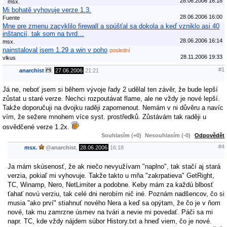
28.06.2006 16:18
msx.
Mi bohatě vyhovuje verze 1.3.
28.06.2006 16:00
Fuente
Mne pre zmenu zacyklilo firewall a spúšťal sa dokola a keď vzniklo asi 40
inštancií, tak som na tvrd…
28.06.2006 16:14
msx.
nainstaloval jsem 1.29 a win v poho
poslední
28.11.2006 19:33
vlkus
#1
anarchist
,
27.06.2006
21:21
Já ne, neboť jsem si během vývoje řady 2 udělal ten závěr, že bude lepší
zůstat u staré verze. Nechci rozpoutávat flame, ale ne vždy je nové lepší.
Takže doporučuji na dvojku raději zapomenout. Nemám v ni důvěru a navíc
vím, že sežere mnohem více syst. prostředků. Zůstávám tak raději u
osvědčené verze 1.2x.
Souhlasím (+0)
Nesouhlasím (-0)
Odpovědět
#4
msx.
@
anarchist
,
28.06.2006
16:18
Ja mám skúsenosť, že ak niečo nevyužívam "naplno", tak stačí aj stará
verzia, pokiaľ mi vyhovuje. Takže takto u mňa "zakrpatieva" GetRight,
TC, Winamp, Nero, NetLimiter a podobne. Keby mám za každú blbosť
ťahať novú verziu, tak celé dni nerobím nič iné. Poznám nadšencov, čo si
musia "ako prví" stiahnuť nového Nera a keď sa opýtam, že čo je v ňom
nové, tak mu zamrzne úsmev na tvári a nevie mi povedať. Páči sa mi
napr. TC, kde vždy nájdem súbor History.txt a hneď viem, čo je nové.