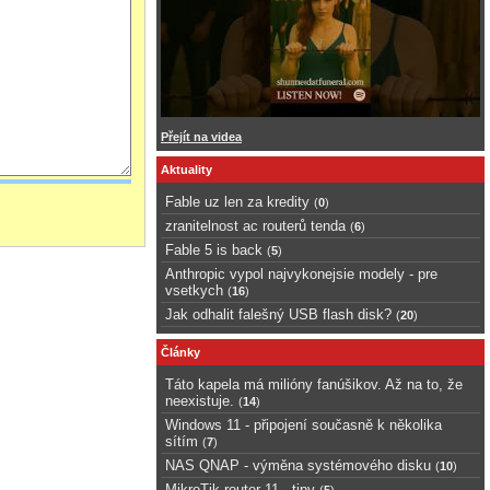
Přejít na videa
Aktuality
Fable uz len za kredity
(
0
)
zranitelnost ac routerů tenda
(
6
)
Fable 5 is back
(
5
)
Anthropic vypol najvykonejsie modely - pre
vsetkych
(
16
)
Jak odhalit falešný USB flash disk?
(
20
)
Články
Táto kapela má milióny fanúšikov. Až na to, že
neexistuje.
(
14
)
Windows 11 - připojení současně k několika
sítím
(
7
)
NAS QNAP - výměna systémového disku
(
10
)
MikroTik router 11 - tipy
(
5
)