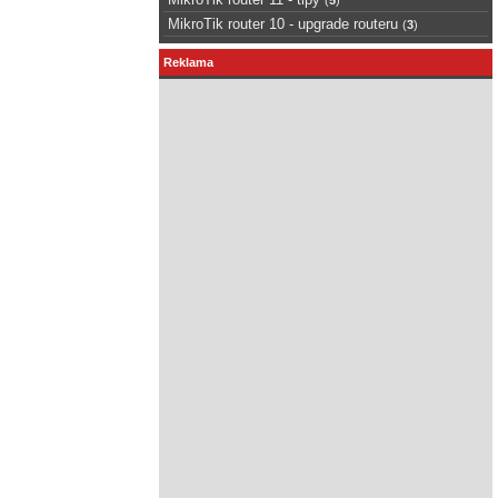
MikroTik router 10 - upgrade routeru
(
3
)
Reklama