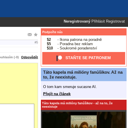
Neregistrovaný
Přihlásit
Registrovat
Podpořte nás
$2
- Ikona patrona na poradně
#5
$5
- Poradna bez reklam
$10
- Soukromé poradenství
uhlasím (-0)
Odpovědět
STAŇTE SE PATRONEM
Táto kapela má milióny fanúšikov. Až na
to, že neexistuje.
O tom kam smeruje sucasne AI.
Přejít na článek
Táto kapela má milióny fanúšikov - až na to, že
neexistuje