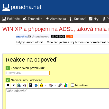
poradna.net
Počítače
Teraristika
Akvaristika
Kutilství
Hry
P
WIN XP a připojení na ADSL, taková malá 
anarchist
@
touchwood
,
28.06.2006
11:46
Kdyby jenom uložit... Mně teď jeden stroj tvrdošíjně odmítá brát h
Reakce na odpověď
1
Zadajte svou přezdívku:
2
Napište svou odpověď:
Mimo téma