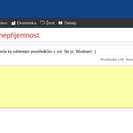
rávo
Ekonomika
Život
Debaty
nepříjemnost.
esla ke sdílenejm prostředkům v síti. No jo, Windows! :)
Souhlasím (+0)
Neso