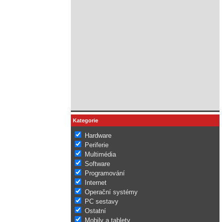
Kategorie
Hardware
Periferie
Multimédia
Software
Programování
Internet
Operační systémy
PC sestavy
Ostatní
Mobily a tablety