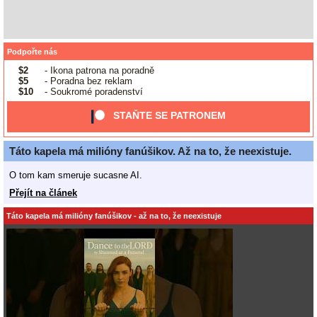
Podpořte nás
$2
- Ikona patrona na poradně
$5
- Poradna bez reklam
$10
- Soukromé poradenství
STAŇTE SE PATRONEM
Táto kapela má milióny fanúšikov. Až na to, že neexistuje.
O tom kam smeruje sucasne AI.
Přejít na článek
Táto kapela má milióny fanúšikov - až na to, že neexistuje