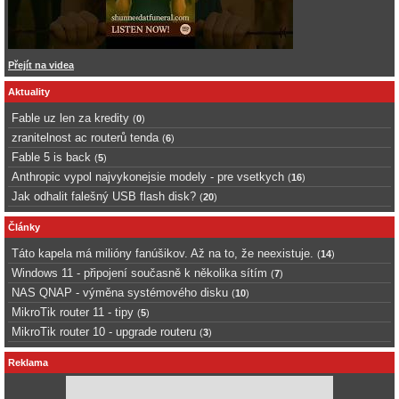
Přejít na videa
Aktuality
Fable uz len za kredity
(
0
)
zranitelnost ac routerů tenda
(
6
)
Fable 5 is back
(
5
)
Anthropic vypol najvykonejsie modely - pre vsetkych
(
16
)
Jak odhalit falešný USB flash disk?
(
20
)
Články
Táto kapela má milióny fanúšikov. Až na to, že neexistuje.
(
14
)
Windows 11 - připojení současně k několika sítím
(
7
)
NAS QNAP - výměna systémového disku
(
10
)
MikroTik router 11 - tipy
(
5
)
MikroTik router 10 - upgrade routeru
(
3
)
Reklama