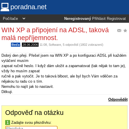
poradna.net
Neregistrovaný
Přihlásit
Registrovat
WIN XP a připojení na ADSL, taková
malá nepříjemnost.
Beďa
,
28.06.2006
11:08
,
Software
, 5 odpovědí (1802 zobrazení)
Dobrý den přeji. Přešel jsem na WIN XP a po konfiguraci ADSL při každém
vytáčení musím
zapsat ručně heslo. I když dám uložit a zapamatovat (tak nějak to tam je),
vždy ho musím zapsat
ručně a pak vytočit. Je to taková blbost, ale byl bych Vám vděčen za
nějakou tu radu co s tím.
Nemohu to najít jak to nastavit.
Děkuji.
Odpovědět
Odpověď na otázku
1
Zadajte svou přezdívku: