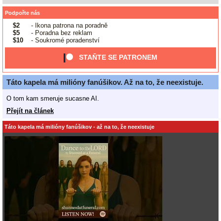
Podpořte nás
$2
- Ikona patrona na poradně
$5
- Poradna bez reklam
$10
- Soukromé poradenství
STAŇTE SE PATRONEM
Táto kapela má milióny fanúšikov. Až na to, že neexistuje.
O tom kam smeruje sucasne AI.
Přejít na článek
Táto kapela má milióny fanúšikov - až na to, že neexistuje