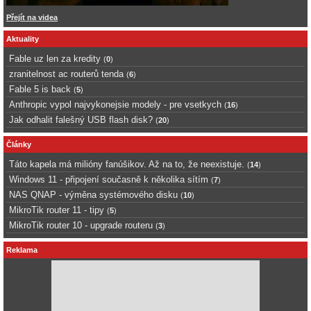
Přejít na videa
Aktuality
Fable uz len za kredity
(
0
)
zranitelnost ac routerů tenda
(
6
)
Fable 5 is back
(
5
)
Anthropic vypol najvykonejsie modely - pre vsetkych
(
16
)
Jak odhalit falešný USB flash disk?
(
20
)
Články
Táto kapela má milióny fanúšikov. Až na to, že neexistuje.
(
14
)
Windows 11 - připojení současně k několika sítím
(
7
)
NAS QNAP - výměna systémového disku
(
10
)
MikroTik router 11 - tipy
(
5
)
MikroTik router 10 - upgrade routeru
(
3
)
Reklama