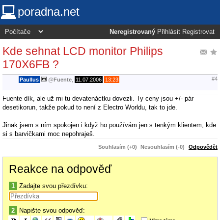
poradna.net
Neregistrovaný
Přihlásit
Registrovat
Kde sehnat LCD monitor Philips
170X6FB ?
#4
Paullus
@
Fuente
,
11.07.2006
13:23
Fuente dík, ale už mi tu devatenáctku dovezli. Ty ceny jsou +/- pár
desetikorun, takže pokud to není z Electro Worldu, tak to jde.
Jinak jsem s ním spokojen i když ho používám jen s tenkým klientem, kde
si s barvičkami moc nepohraješ.
Souhlasím (+0)
Nesouhlasím (-0)
Odpovědět
Reakce na odpověď
1
Zadajte svou přezdívku:
2
Napište svou odpověď: