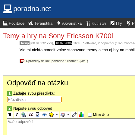
poradna.net
Počítače
Teraristika
Akvaristika
Kutilství
Hry
P
Temy a hry na Sony Ericsson K700i
Josip
[80.81.232.xxx],
10.07.2006
16:10
,
Software
, 2 odpovědi (1829 zobraz
Vie mi niekto poradit volne stahovane themy alebo aj hry na mob
Upraveny titulok, povodne "Thems".
(MM..)
Odpověď na otázku
1
Zadajte svou přezdívku:
2
Napište svou odpověď:
Mimo téma