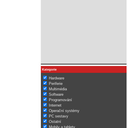
Kategorie
Hardware
Periferie
Multimédia
Software
Programování
Internet
Operační systémy
PC sestavy
Ostatní
Mobily a tablety