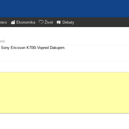
rávo
Ekonomika
Život
Debaty
ení)
il Sony Ericsson K700i.Vopred Dakujem.