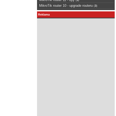
MikroTik router 10 - upgrade routeru
(
3
)
Reklama