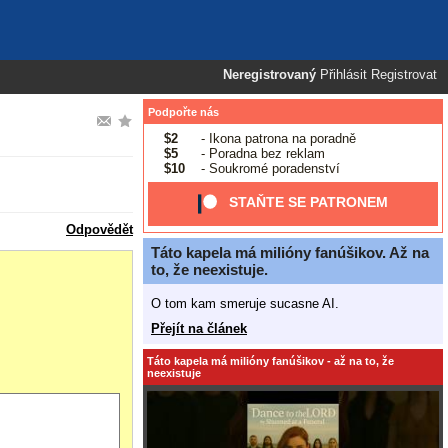
Neregistrovaný
Přihlásit
Registrovat
Podpořte nás
$2
- Ikona patrona na poradně
$5
- Poradna bez reklam
$10
- Soukromé poradenství
STAŇTE SE PATRONEM
Odpovědět
Táto kapela má milióny fanúšikov. Až na
to, že neexistuje.
O tom kam smeruje sucasne AI.
Přejít na článek
Táto kapela má milióny fanúšikov - až na to, že
neexistuje