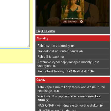
Přejít na videa
Aktuality
Fable uz len za kredity
(
0
)
zranitelnost ac routerů tenda
(
6
)
Fable 5 is back
(
5
)
Anthropic vypol najvykonejsie modely - pre
vsetkych
(
16
)
Jak odhalit falešný USB flash disk?
(
20
)
Články
Táto kapela má milióny fanúšikov. Až na to, že
neexistuje.
(
14
)
Windows 11 - připojení současně k několika
sítím
(
7
)
NAS QNAP - výměna systémového disku
(
10
)
MikroTik router 11 - tipy
(
5
)