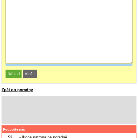
Zpět do poradny
Podpořte nás
$2
- Ikona patrona na poradně