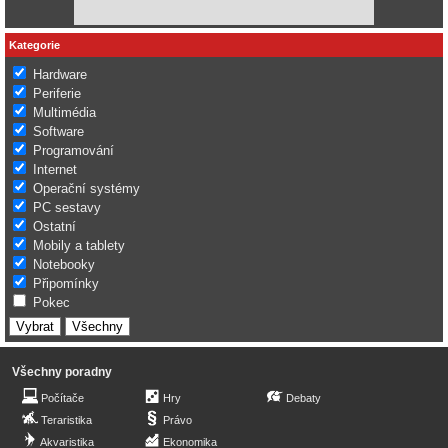
Kategorie
Hardware
Periferie
Multimédia
Software
Programování
Internet
Operační systémy
PC sestavy
Ostatní
Mobily a tablety
Notebooky
Připomínky
Pokec
Všechny poradny
Počítače
Hry
Debaty
Teraristika
Právo
Akvaristika
Ekonomika