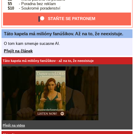
$5
- Poradna bez reklam
$10
- Soukromé poradenství
STAŇTE SE PATRONEM
Táto kapela má milióny fanúšikov. Až na to, že neexistuje.
O tom kam smeruje sucasne AI.
Přejít na článek
Táto kapela má milióny fanúšikov - až na to, že neexistuje
Přejít na videa