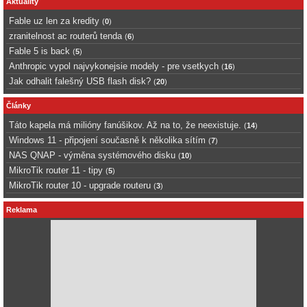
Aktuality
Fable uz len za kredity
(
0
)
zranitelnost ac routerů tenda
(
6
)
Fable 5 is back
(
5
)
Anthropic vypol najvykonejsie modely - pre vsetkych
(
16
)
Jak odhalit falešný USB flash disk?
(
20
)
Články
Táto kapela má milióny fanúšikov. Až na to, že neexistuje.
(
14
)
Windows 11 - připojení současně k několika sítím
(
7
)
NAS QNAP - výměna systémového disku
(
10
)
MikroTik router 11 - tipy
(
5
)
MikroTik router 10 - upgrade routeru
(
3
)
Reklama