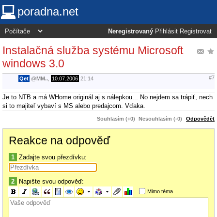
poradna.net
Neregistrovaný
Přihlásit
Registrovat
Instalačná služba systému Microsoft
windows 3.0
#7
Qet
@
MM..
,
10.07.2006
21:14
Je to NTB a má WHome originál aj s nálepkou... No nejdem sa trápiť, nech
si to majiteľ vybaví s MS alebo predajcom. Vďaka.
Souhlasím (+0)
Nesouhlasím (-0)
Odpovědět
Reakce na odpověď
1
Zadajte svou přezdívku:
2
Napište svou odpověď:
Mimo téma