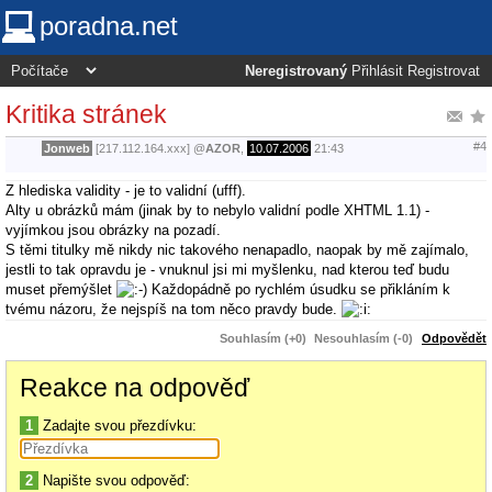
poradna.net
Neregistrovaný
Přihlásit
Registrovat
Kritika stránek
#4
Jonweb
[217.112.164.xxx]
@
AZOR
,
10.07.2006
21:43
Z hlediska validity - je to validní (ufff).
Alty u obrázků mám (jinak by to nebylo validní podle XHTML 1.1) -
vyjímkou jsou obrázky na pozadí.
S těmi titulky mě nikdy nic takového nenapadlo, naopak by mě zajímalo,
jestli to tak opravdu je - vnuknul jsi mi myšlenku, nad kterou teď budu
muset přemýšlet
Každopádně po rychlém úsudku se přikláním k
tvému názoru, že nejspíš na tom něco pravdy bude.
Souhlasím (+0)
Nesouhlasím (-0)
Odpovědět
Reakce na odpověď
1
Zadajte svou přezdívku:
2
Napište svou odpověď: