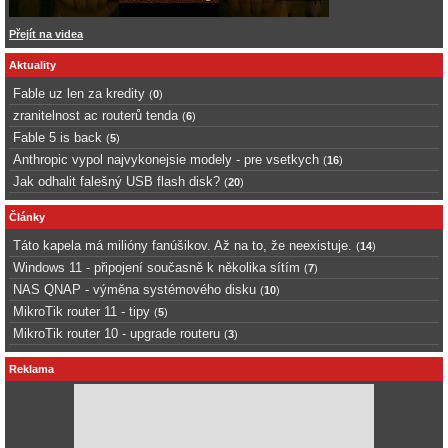
Přejít na videa
Aktuality
Fable uz len za kredity
(
0
)
zranitelnost ac routerů tenda
(
6
)
Fable 5 is back
(
5
)
Anthropic vypol najvykonejsie modely - pre vsetkych
(
16
)
Jak odhalit falešný USB flash disk?
(
20
)
Články
Táto kapela má milióny fanúšikov. Až na to, že neexistuje.
(
14
)
Windows 11 - připojení současně k několika sítím
(
7
)
NAS QNAP - výměna systémového disku
(
10
)
MikroTik router 11 - tipy
(
5
)
MikroTik router 10 - upgrade routeru
(
3
)
Reklama