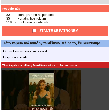
Podpořte nás
$2
- Ikona patrona na poradně
$5
- Poradna bez reklam
$10
- Soukromé poradenství
STAŇTE SE PATRONEM
Táto kapela má milióny fanúšikov. Až na to, že neexistuje.
O tom kam smeruje sucasne AI.
Přejít na článek
Táto kapela má milióny fanúšikov - až na to, že neexistuje