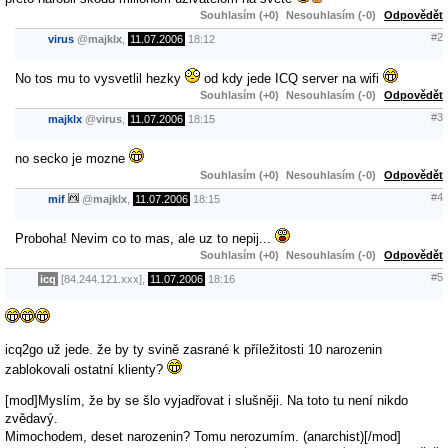
Souhlasím (+0)
Nesouhlasím (-0)
Odpovědět
#2
virus
@
majklx
,
11.07.2006
18:12
No tos mu to vysvetlil hezky
od kdy jede ICQ server na wifi
Souhlasím (+0)
Nesouhlasím (-0)
Odpovědět
#3
majklx
@
virus
,
11.07.2006
18:15
no secko je mozne
Souhlasím (+0)
Nesouhlasím (-0)
Odpovědět
#4
mif
@
majklx
,
11.07.2006
18:15
Proboha! Nevim co to mas, ale uz to nepij...
Souhlasím (+0)
Nesouhlasím (-0)
Odpovědět
#5
icq
[84.244.121.xxx],
11.07.2006
18:16
icq2go už jede. že by ty svině zasrané k příležitosti 10 narozenin
zablokovali ostatní klienty?
[mod]Myslím, že by se šlo vyjadřovat i slušněji. Na toto tu není nikdo
zvědavý.
Mimochodem, deset narozenin? Tomu nerozumím. (anarchist)[/mod]