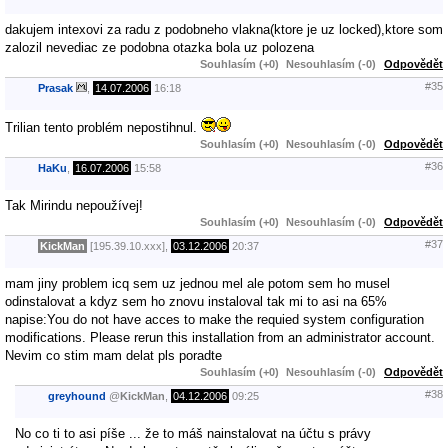
dakujem intexovi za radu z podobneho vlakna(ktore je uz locked),ktore som
zalozil nevediac ze podobna otazka bola uz polozena
Souhlasím (+0)
Nesouhlasím (-0)
Odpovědět
#35
Prasak
,
14.07.2006
16:18
Trilian tento problém nepostihnul.
Souhlasím (+0)
Nesouhlasím (-0)
Odpovědět
#36
HaKu
,
16.07.2006
15:58
Tak Mirindu nepoužívej!
Souhlasím (+0)
Nesouhlasím (-0)
Odpovědět
#37
KickMan
[195.39.10.xxx],
03.12.2006
20:37
mam jiny problem icq sem uz jednou mel ale potom sem ho musel
odinstalovat a kdyz sem ho znovu instaloval tak mi to asi na 65%
napise:You do not have acces to make the requied system configuration
modifications. Please rerun this installation from an administrator account.
Nevim co stim mam delat pls poradte
Souhlasím (+0)
Nesouhlasím (-0)
Odpovědět
#38
greyhound
@
KickMan
,
04.12.2006
09:25
No co ti to asi píše ... že to máš nainstalovat na účtu s právy