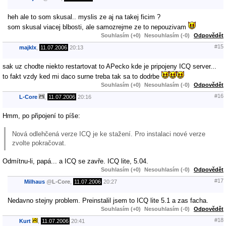
heh ale to som skusal.. myslis ze aj na takej ficim ?
som skusal viacej blbosti, ale samozrejme ze to nepouzivam
Souhlasím (+0)
Nesouhlasím (-0)
Odpovědět
#15
majklx
,
11.07.2006
20:13
sak uz chodte niekto restartovat to APecko kde je pripojeny ICQ server...
to fakt vzdy ked mi daco surne treba tak sa to dodrbe
Souhlasím (+0)
Nesouhlasím (-0)
Odpovědět
#16
L-Core
,
11.07.2006
20:16
Hmm, po připojení to píše:
Nová odlehčená verze ICQ je ke stažení. Pro instalaci nové verze
zvolte pokračovat.
Odmítnu-li, papá... a ICQ se zavře. ICQ lite, 5.04.
Souhlasím (+0)
Nesouhlasím (-0)
Odpovědět
#17
Milhaus
@
L-Core
,
11.07.2006
20:27
Nedavno stejny problem. Preinstalil jsem to ICQ lite 5.1 a zas facha.
Souhlasím (+0)
Nesouhlasím (-0)
Odpovědět
#18
Kurt
,
11.07.2006
20:41