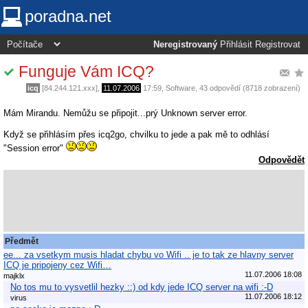
poradna.net
Neregistrovaný
Přihlásit
Registrovat
Funguje Vám ICQ?
icq
[84.244.121.xxx],
11.07.2006
17:59
,
Software
, 43 odpovědí (8718 zobrazení)
Mám Mirandu. Nemůžu se připojit...prý Unknown server error.
Když se přihlásím přes icq2go, chvilku to jede a pak mě to odhlásí
"Session error"
Odpovědět
Předmět
ee... za vsetkym musis hladat chybu vo Wifi .. je to tak ze hlavny server
ICQ je pripojeny cez Wifi…
11.07.2006 18:08
majklx
No tos mu to vysvetlil hezky ::) od kdy jede ICQ server na wifi :-D
11.07.2006 18:12
virus