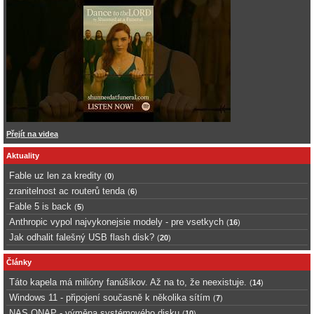
Přejít na videa
Aktuality
Fable uz len za kredity
(
0
)
zranitelnost ac routerů tenda
(
6
)
Fable 5 is back
(
5
)
Anthropic vypol najvykonejsie modely - pre vsetkych
(
16
)
Jak odhalit falešný USB flash disk?
(
20
)
Články
Táto kapela má milióny fanúšikov. Až na to, že neexistuje.
(
14
)
Windows 11 - připojení současně k několika sítím
(
7
)
NAS QNAP - výměna systémového disku
(
10
)