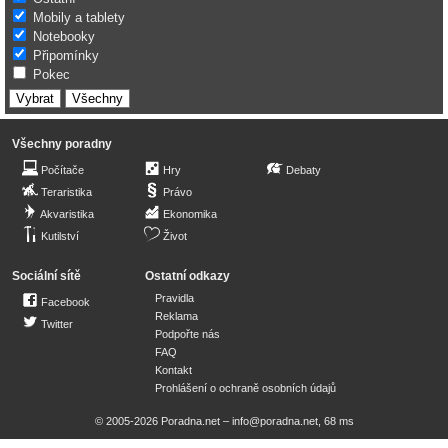
Mobily a tablety
Notebooky
Připomínky
Pokec
Všechny poradny
Počítače
Hry
Debaty
Teraristika
Právo
Akvaristika
Ekonomika
Kutilství
Život
Sociální sítě
Ostatní odkazy
Pravidla
Facebook
Reklama
Twitter
Podpořte nás
FAQ
Kontakt
Prohlášení o ochraně osobních údajů
© 2005-2026 Poradna.net –
info@poradna.net
,
68 ms