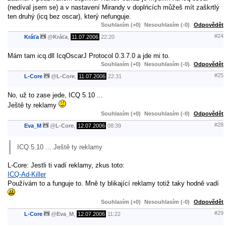
(nedíval jsem se) a v nastavení Mirandy v doplńcích můžeš mít zaškrtlý
ten druhý (icq bez oscar), který nefunguje.
Souhlasím (+0)
Nesouhlasím (-0)
Odpovědět
#24
Kráťa
@
Kráťa
,
11.07.2006
22:20
Mám tam icq.dll IcqOscarJ Protocol 0.3.7.0 a jde mi to.
Souhlasím (+0)
Nesouhlasím (-0)
Odpovědět
#25
L-Core
@
L-Core
,
11.07.2006
22:31
No, už to zase jede, ICQ 5.10 ...
Ještě ty reklamy
Souhlasím (+0)
Nesouhlasím (-0)
Odpovědět
#28
Eva_M
@
L-Core
,
12.07.2006
08:39
ICQ 5.10 ... Ještě ty reklamy
L-Core: Jestli ti vadí reklamy, zkus toto:
ICQ-Ad-Killer
Používám to a funguje to. Mně ty blikající reklamy totiž taky hodně vadí
Souhlasím (+0)
Nesouhlasím (-0)
Odpovědět
#29
L-Core
@
Eva_M
,
12.07.2006
11:22