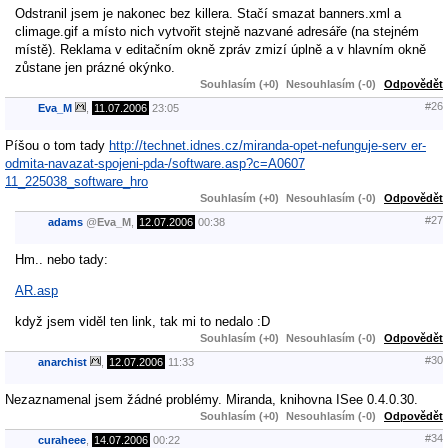
Odstranil jsem je nakonec bez killera. Stačí smazat banners.xml a
climage.gif a místo nich vytvořit stejně nazvané adresáře (na stejném
místě). Reklama v editačním okně zpráv zmizí úplně a v hlavním okně
zůstane jen prázné okýnko.
Souhlasím (+0)
Nesouhlasím (-0)
Odpovědět
#26
Eva_M
,
11.07.2006
23:05
Píšou o tom tady
http://technet.idnes.cz/miranda-opet-nefunguje-serv er-
odmita-navazat-spojeni-pda-/software.asp?c=A0607
11_225038_software_hro
Souhlasím (+0)
Nesouhlasím (-0)
Odpovědět
#27
adams
@
Eva_M
,
12.07.2006
00:38
Hm.. nebo tady:
AR.asp
když jsem viděl ten link, tak mi to nedalo :D
Souhlasím (+0)
Nesouhlasím (-0)
Odpovědět
#30
anarchist
,
12.07.2006
11:33
Nezaznamenal jsem žádné problémy. Miranda, knihovna ISee 0.4.0.30.
Souhlasím (+0)
Nesouhlasím (-0)
Odpovědět
#34
curaheee
,
14.07.2006
00:22