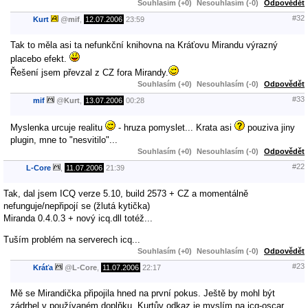
Souhlasím (+0)
Nesouhlasím (-0)
Odpovědět
#32
Kurt
@
mif
,
12.07.2006
23:59
Tak to měla asi ta nefunkční knihovna na Kráťovu Mirandu výrazný
placebo efekt.
Řešení jsem převzal z CZ fora Mirandy.
Souhlasím (+0)
Nesouhlasím (-0)
Odpovědět
#33
mif
@
Kurt
,
13.07.2006
00:28
Myslenka urcuje realitu
- hruza pomyslet... Krata asi
pouziva jiny
plugin, mne to "nesvitilo"...
Souhlasím (+0)
Nesouhlasím (-0)
Odpovědět
#22
L-Core
,
11.07.2006
21:39
Tak, dal jsem ICQ verze 5.10, build 2573 + CZ a momentálně
nefunguje/nepřipojí se (žlutá kytička)
Miranda 0.4.0.3 + nový icq.dll totéž...
Tuším problém na serverech icq...
Souhlasím (+0)
Nesouhlasím (-0)
Odpovědět
#23
Kráťa
@
L-Core
,
11.07.2006
22:17
Mě se Mirandička připojila hned na první pokus. Ještě by mohl být
zádrhel v používaném doplňku. Kurtův odkaz je myslím na icq-oscar