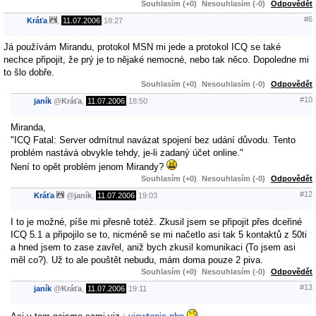
Souhlasím (+0)
Nesouhlasím (-0)
Odpovědět
#6
Kráťa
,
11.07.2006
18:27
Já používám Mirandu, protokol MSN mi jede a protokol ICQ se také
nechce připojit, že prý je to nějaké nemocné, nebo tak něco. Dopoledne mi
to šlo dobře.
Souhlasím (+0)
Nesouhlasím (-0)
Odpovědět
#10
janík
@
Kráťa
,
11.07.2006
18:50
Miranda,
"ICQ Fatal: Server odmítnul navázat spojení bez udání důvodu. Tento
problém nastává obvykle tehdy, je-li zadaný účet online."
Není to opět problém jenom Mirandy?
Souhlasím (+0)
Nesouhlasím (-0)
Odpovědět
#12
Kráťa
@
janík
,
11.07.2006
19:03
I to je možné, píše mi přesně totéž. Zkusil jsem se připojit přes dceřiné
ICQ 5.1 a připojilo se to, nicméně se mi načetlo asi tak 5 kontaktů z 50ti
a hned jsem to zase zavřel, aniž bych zkusil komunikaci (To jsem asi
měl co?). Už to ale pouštět nebudu, mám doma pouze 2 piva.
Souhlasím (+0)
Nesouhlasím (-0)
Odpovědět
#13
janík
@
Kráťa
,
11.07.2006
19:11