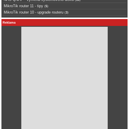
MikroTik router 11 - tipy
(
5
)
MikroTik router 10 - upgrade routeru
(
3
)
Reklama