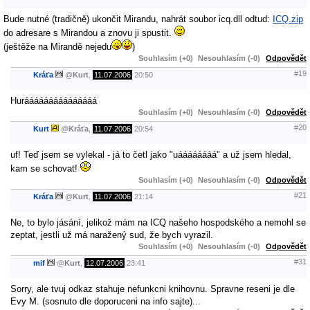
Bude nutné (tradičně) ukončit Mirandu, nahrát soubor icq.dll odtud:
ICQ.zip
do adresare s Mirandou a znovu ji spustit.
(ještěže na Mirandě nejedu
)
Souhlasím (+0)
Nesouhlasím (-0)
Odpovědět
#19
Kráťa
@
Kurt
,
11.07.2006
20:50
Hurááááááááááááááá
Souhlasím (+0)
Nesouhlasím (-0)
Odpovědět
#20
Kurt
@
Kráťa
,
11.07.2006
20:54
uf! Teď jsem se vylekal - já to četl jako "uáááááááá" a už jsem hledal,
kam se schovat!
Souhlasím (+0)
Nesouhlasím (-0)
Odpovědět
#21
Kráťa
@
Kurt
,
11.07.2006
21:14
Ne, to bylo jásání, jelikož mám na ICQ našeho hospodského a nemohl se
zeptat, jestli už má naražený sud, že bych vyrazil.
Souhlasím (+0)
Nesouhlasím (-0)
Odpovědět
#31
mif
@
Kurt
,
12.07.2006
23:41
Sorry, ale tvuj odkaz stahuje nefunkcni knihovnu. Spravne reseni je dle
Evy M. (sosnuto dle doporuceni na info sajte)...