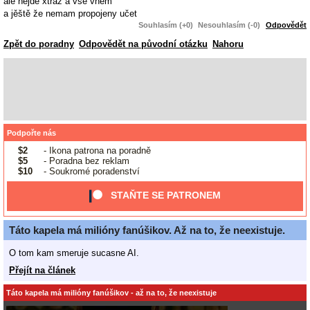
ale nejde xtraz a vše vněm
a jěště že nemam propojeny učet
Souhlasím (+0)
Nesouhlasím (-0)
Odpovědět
Zpět do poradny
Odpovědět na původní otázku
Nahoru
Podpořte nás
$2
- Ikona patrona na poradně
$5
- Poradna bez reklam
$10
- Soukromé poradenství
STAŇTE SE PATRONEM
Táto kapela má milióny fanúšikov. Až na to, že neexistuje.
O tom kam smeruje sucasne AI.
Přejít na článek
Táto kapela má milióny fanúšikov - až na to, že neexistuje