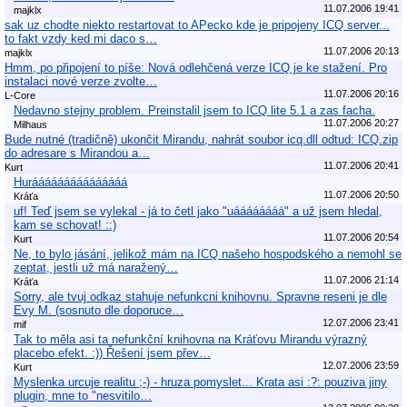
11.07.2006 19:41
majklx
sak uz chodte niekto restartovat to APecko kde je pripojeny ICQ server...
to fakt vzdy ked mi daco s…
11.07.2006 20:13
majklx
Hmm, po připojení to píše: Nová odlehčená verze ICQ je ke stažení. Pro
instalaci nové verze zvolte…
11.07.2006 20:16
L-Core
Nedavno stejny problem. Preinstalil jsem to ICQ lite 5.1 a zas facha.
11.07.2006 20:27
Milhaus
Bude nutné (tradičně) ukončit Mirandu, nahrát soubor icq.dll odtud: ICQ.zip
do adresare s Mirandou a…
11.07.2006 20:41
Kurt
Hurááááááááááááááá
11.07.2006 20:50
Kráťa
uf! Teď jsem se vylekal - já to četl jako "uáááááááá" a už jsem hledal,
kam se schovat! ::)
11.07.2006 20:54
Kurt
Ne, to bylo jásání, jelikož mám na ICQ našeho hospodského a nemohl se
zeptat, jestli už má naražený…
11.07.2006 21:14
Kráťa
Sorry, ale tvuj odkaz stahuje nefunkcni knihovnu. Spravne reseni je dle
Evy M. (sosnuto dle doporuce…
12.07.2006 23:41
mif
Tak to měla asi ta nefunkční knihovna na Kráťovu Mirandu výrazný
placebo efekt. :)) Řešení jsem přev…
12.07.2006 23:59
Kurt
Myslenka urcuje realitu ;-) - hruza pomyslet... Krata asi :?: pouziva jiny
plugin, mne to "nesvitilo…