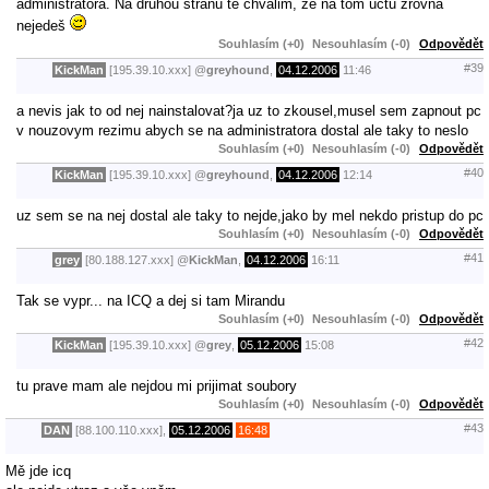
administrátora. Na druhou stranu tě chválim, že na tom účtu zrovna
nejedeš
Souhlasím (+0)
Nesouhlasím (-0)
Odpovědět
#39
KickMan
[195.39.10.xxx]
@
greyhound
,
04.12.2006
11:46
a nevis jak to od nej nainstalovat?ja uz to zkousel,musel sem zapnout pc
v nouzovym rezimu abych se na administratora dostal ale taky to neslo
Souhlasím (+0)
Nesouhlasím (-0)
Odpovědět
#40
KickMan
[195.39.10.xxx]
@
greyhound
,
04.12.2006
12:14
uz sem se na nej dostal ale taky to nejde,jako by mel nekdo pristup do pc
Souhlasím (+0)
Nesouhlasím (-0)
Odpovědět
#41
grey
[80.188.127.xxx]
@
KickMan
,
04.12.2006
16:11
Tak se vypr... na ICQ a dej si tam Mirandu
Souhlasím (+0)
Nesouhlasím (-0)
Odpovědět
#42
KickMan
[195.39.10.xxx]
@
grey
,
05.12.2006
15:08
tu prave mam ale nejdou mi prijimat soubory
Souhlasím (+0)
Nesouhlasím (-0)
Odpovědět
#43
DAN
[88.100.110.xxx],
05.12.2006
16:48
Mě jde icq