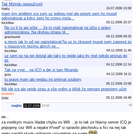
Tak Mirindu nepoužívej!
16.07.2006 15:58
HaKu
mam jiny problem icq sem uz jednou mel ale potom sem ho musel
odinstalovat a kdyz sem ho znovu insta…
03.12.2006 20:37
KickMan
No co ti to asi píše ... že to máš nainstalovat na účtu s právy
administrátora. Na druhou stranu tě…
04.12.2006 09:25
greyhound
a nevis jak to od nej nainstalovat?ja uz to zkousel,musel sem zapnout pc
v nouzovym rezimu abych se…
04.12.2006 11:46
KickMan
uz sem se na nej dostal ale taky to nejde,jako by mel nekdo pristup do
pc
04.12.2006 12:14
KickMan
Tak se vypr... na ICQ a dej si tam Mirandu
04.12.2006 16:11
grey
tu prave mam ale nejdou mi prijimat soubory
05.12.2006 15:08
KickMan
Mě jde icq ale nejde xtraz a vše vněm a jěště že nemam propojeny učet
poslední
05.12.2006 16:48
DAN
#1
majklx
,
11.07.2006
18:08
ee...
za vsetkym musis hladat chybu vo Wifi .. je to tak ze hlavny server ICQ je
pripojeny cez Wifi a nejake h*ved* si spravilo plechovku a fici na nej tak
preto narobil skodu milionom uzivatelom na svete