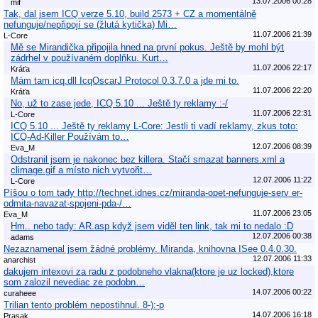
13.07.2006 00:28
mif
Tak, dal jsem ICQ verze 5.10, build 2573 + CZ a momentálně
nefunguje/nepřipojí se (žlutá kytička) Mi…
11.07.2006 21:39
L-Core
Mě se Mirandička připojila hned na první pokus. Ještě by mohl být
zádrhel v používaném doplňku. Kurt…
11.07.2006 22:17
Kráťa
Mám tam icq.dll IcqOscarJ Protocol 0.3.7.0 a jde mi to.
11.07.2006 22:20
Kráťa
No, už to zase jede, ICQ 5.10 ... Ještě ty reklamy :-/
11.07.2006 22:31
L-Core
ICQ 5.10 ... Ještě ty reklamy L-Core: Jestli ti vadí reklamy, zkus toto:
ICQ-Ad-Killer Používám to…
12.07.2006 08:39
Eva_M
Odstranil jsem je nakonec bez killera. Stačí smazat banners.xml a
climage.gif a místo nich vytvořit…
12.07.2006 11:22
L-Core
Píšou o tom tady http://technet.idnes.cz/miranda-opet-nefunguje-serv er-
odmita-navazat-spojeni-pda-/…
11.07.2006 23:05
Eva_M
Hm.. nebo tady: AR.asp když jsem viděl ten link, tak mi to nedalo :D
12.07.2006 00:38
adams
Nezaznamenal jsem žádné problémy. Miranda, knihovna ISee 0.4.0.30.
12.07.2006 11:33
anarchist
dakujem intexovi za radu z podobneho vlakna(ktore je uz locked),ktore
som zalozil nevediac ze podobn…
14.07.2006 00:22
curaheee
Trilian tento problém nepostihnul. 8-):-p
14.07.2006 16:18
Prasak