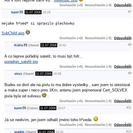
Asi v tom nejsme sami viz :
viewtopic.php
Souhlasím (+0)
Nesouhlasím (-0)
Odpovědět
#7
karel
,
11.07.2006
18:28
nejake h*ved* si spravilo plechovku
SubChild.asp
Souhlasím (+0)
Nesouhlasím (-0)
Odpovědět
#8
Kráťa
@
karel
,
11.07.2006
18:42
A co teprve pořádný satelit, to musí být fofr...
poradnej_satelit.jpg
Souhlasím (+0)
Nesouhlasím (-0)
Odpovědět
#9
virus
@
karel
,
11.07.2006
18:48
Budes se divit ale na pixlu to ma dobre vysledky , sam jsem to otestoval
a maka super i neco pres 1Km, antenu jsem pojmenoval Cert_SOLVEX
pixla byla od solvexu
.
Souhlasím (+0)
Nesouhlasím (-0)
Odpovědět
#11
karel
@
virus
,
11.07.2006
18:57
Já se nedivím, jen jsem odhalil jméno toho h*veda.
Souhlasím (+0)
Nesouhlasím (-0)
Odpovědět
#14
majklx
@
karel
,
11.07.2006
19:41