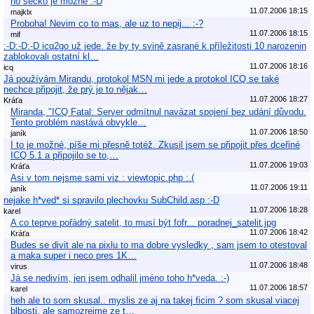
no secko je mozne :-D
11.07.2006 18:15
majklx
Proboha! Nevim co to mas, ale uz to nepij... :-?
11.07.2006 18:15
mif
:-D:-D:-D icq2go už jede. že by ty svině zasrané k příležitosti 10 narozenin
zablokovali ostatní kl…
11.07.2006 18:16
icq
Já používám Mirandu, protokol MSN mi jede a protokol ICQ se také
nechce připojit, že prý je to nějak…
11.07.2006 18:27
Kráťa
Miranda, "ICQ Fatal: Server odmítnul navázat spojení bez udání důvodu.
Tento problém nastává obvykle…
11.07.2006 18:50
janík
I to je možné, píše mi přesně totéž. Zkusil jsem se připojit přes dceřiné
ICQ 5.1 a připojilo se to,…
11.07.2006 19:03
Kráťa
Asi v tom nejsme sami viz : viewtopic.php :.(
11.07.2006 19:11
janík
nejake h*ved* si spravilo plechovku SubChild.asp :-D
11.07.2006 18:28
karel
A co teprve pořádný satelit, to musí být fofr... poradnej_satelit.jpg
11.07.2006 18:42
Kráťa
Budes se divit ale na pixlu to ma dobre vysledky , sam jsem to otestoval
a maka super i neco pres 1K…
11.07.2006 18:48
virus
Já se nedivím, jen jsem odhalil jméno toho h*veda. :-)
11.07.2006 18:57
karel
heh ale to som skusal.. myslis ze aj na takej ficim ? som skusal viacej
blbosti, ale samozrejme ze t…