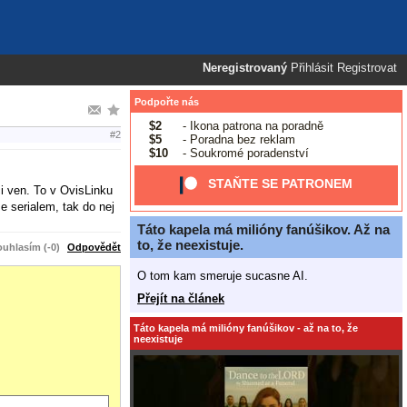
Neregistrovaný
Přihlásit
Registrovat
Podpořte nás
$2
- Ikona patrona na poradně
#2
$5
- Poradna bez reklam
$10
- Soukromé poradenství
STAŇTE SE PATRONEM
i ven. To v OvisLinku
e serialem, tak do nej
Táto kapela má milióny fanúšikov. Až na
to, že neexistuje.
uhlasím (-0)
Odpovědět
O tom kam smeruje sucasne AI.
Přejít na článek
Táto kapela má milióny fanúšikov - až na to, že
neexistuje