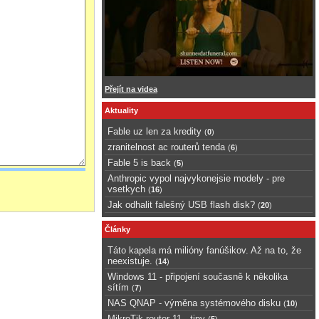
Přejít na videa
Aktuality
Fable uz len za kredity
(
0
)
zranitelnost ac routerů tenda
(
6
)
Fable 5 is back
(
5
)
Anthropic vypol najvykonejsie modely - pre
vsetkych
(
16
)
Jak odhalit falešný USB flash disk?
(
20
)
Články
Táto kapela má milióny fanúšikov. Až na to, že
neexistuje.
(
14
)
Windows 11 - připojení současně k několika
sítím
(
7
)
NAS QNAP - výměna systémového disku
(
10
)
MikroTik router 11 - tipy
(
5
)