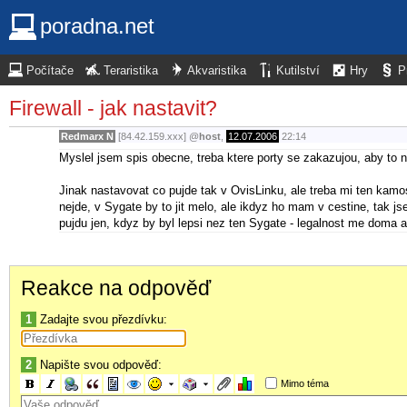
poradna.net
Počítače
Teraristika
Akvaristika
Kutilství
Hry
P
Firewall - jak nastavit?
Redmarx N
[84.42.159.xxx]
@
host
,
12.07.2006
22:14
Myslel jsem spis obecne, treba ktere porty se zakazujou, aby to 
Jinak nastavovat co pujde tak v OvisLinku, ale treba mi ten kamo
nejde, v Sygate by to jit melo, ale ikdyz ho mam v cestine, tak js
pujdu jen, kdyz by byl lepsi nez ten Sygate - legalnost me doma 
Reakce na odpověď
1
Zadajte svou přezdívku:
2
Napište svou odpověď:
Mimo téma