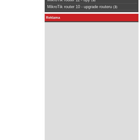
MikroTik router 10 - upgrade routeru
(
3
)
Reklama