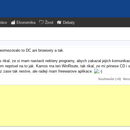
rávo
Ekonomika
Život
Debaty
neomezovalo to DC ani browsery a tak.
s rikal, ze si mam nastavit nektery programy, abych zakazal jejich komunikac
em neprisel na to jak. Kamos ma ten WinRoute, tak rikal, ze mi prinese CD i s
az zase tak nestve, ale radeji mam freewarove aplikace.
Souhlasím (+0)
Neso