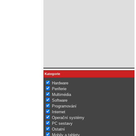
Kategorie
Hardware
Periferie
Multimédia
Software
Programování
Internet
Operační systémy
PC sestavy
Ostatní
Mobily a tablety