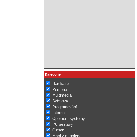
Kategorie
Hardware
Periferie
Multimédia
Software
Programování
Internet
Operační systémy
PC sestavy
Ostatní
Mobily a tablety