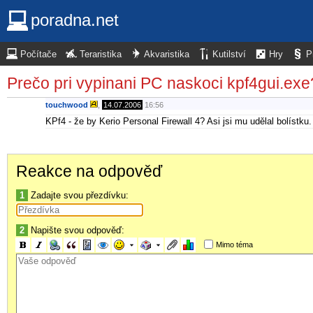
poradna.net
Počítače
Teraristika
Akvaristika
Kutilství
Hry
P
Prečo pri vypinani PC naskoci kpf4gui.exe
touchwood
,
14.07.2006
16:56
KPf4 - že by Kerio Personal Firewall 4? Asi jsi mu udělal bolístku.
Reakce na odpověď
1
Zadajte svou přezdívku:
2
Napište svou odpověď:
Mimo téma