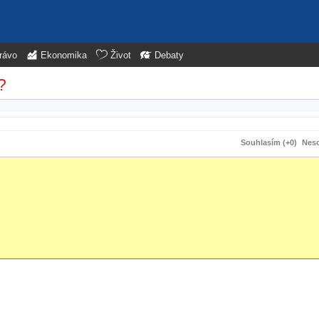
rávo
Ekonomika
Život
Debaty
?
Souhlasím (+0)
Neso