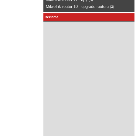
MikroTik router 10 - upgrade routeru
(
3
)
Reklama