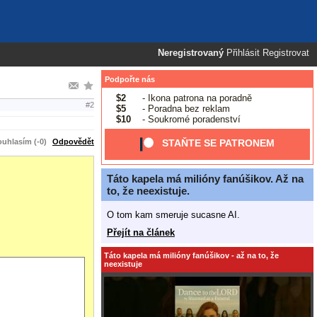
Neregistrovaný
Přihlásit
Registrovat
Podpořte nás
$2
- Ikona patrona na poradně
#2
$5
- Poradna bez reklam
$10
- Soukromé poradenství
uhlasím (-0)
Odpovědět
STAŇTE SE PATRONEM
Táto kapela má milióny fanúšikov. Až na
to, že neexistuje.
O tom kam smeruje sucasne AI.
Přejít na článek
Táto kapela má milióny fanúšikov - až na to, že
neexistuje