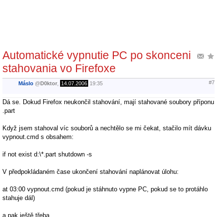
Automatické vypnutie PC po skonceni
stahovania vo Firefoxe
#7
Máslo
@
D0ktor
,
14.07.2006
19:35
Dá se. Dokud Firefox neukončil stahování, mají stahované soubory příponu
.part
Když jsem stahoval víc souborů a nechtělo se mi čekat, stačilo mít dávku
vypnout.cmd s obsahem:
if not exist d:\*.part shutdown -s
V předpokládaném čase ukončení stahování naplánovat úlohu:
at 03:00 vypnout.cmd (pokud je stáhnuto vypne PC, pokud se to protáhlo
stahuje dál)
a pak ještě třeba