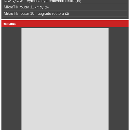
NAS QNAP - výměna systémového disku
(
10
)
MikroTik router 11 - tipy
(
5
)
MikroTik router 10 - upgrade routeru
(
3
)
Reklama