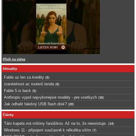
Přejít na videa
Aktuality
Fable uz len za kredity
(
0
)
zranitelnost ac routerů tenda
(
6
)
Fable 5 is back
(
5
)
Anthropic vypol najvykonejsie modely - pre vsetkych
(
16
)
Jak odhalit falešný USB flash disk?
(
20
)
Články
Táto kapela má milióny fanúšikov. Až na to, že neexistuje.
(
14
)
Windows 11 - připojení současně k několika sítím
(
7
)