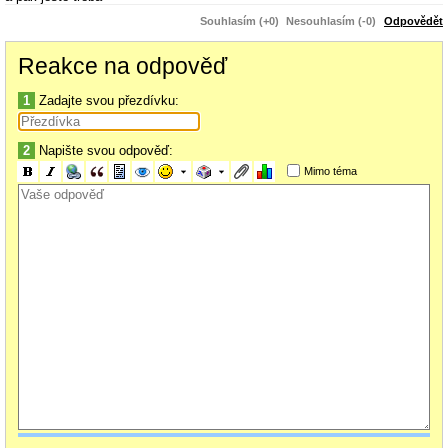
Souhlasím (+0)
Nesouhlasím (-0)
Odpovědět
at 04:00 vypnout.cmd (pro jistotu)
Reakce na odpověď
1
Zadajte svou přezdívku:
2
Napište svou odpověď:
Mimo téma