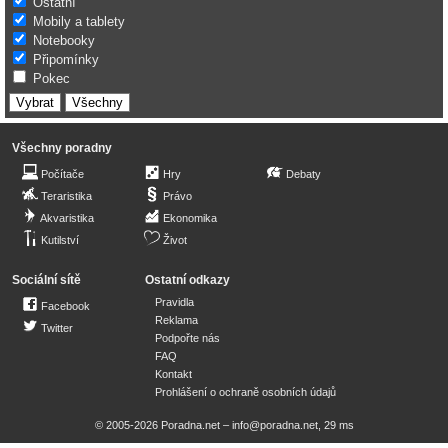
Ostatní
Mobily a tablety
Notebooky
Připomínky
Pokec
Všechny poradny
Počítače
Hry
Debaty
Teraristika
Právo
Akvaristika
Ekonomika
Kutilství
Život
Sociální sítě
Ostatní odkazy
Pravidla
Facebook
Reklama
Twitter
Podpořte nás
FAQ
Kontakt
Prohlášení o ochraně osobních údajů
© 2005-2026 Poradna.net –
info@poradna.net
,
29 ms