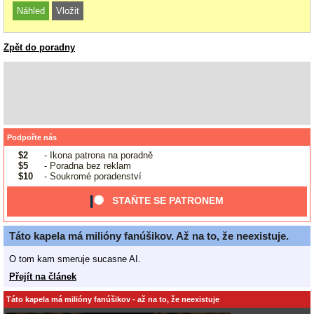
Zpět do poradny
Podpořte nás
$2
- Ikona patrona na poradně
$5
- Poradna bez reklam
$10
- Soukromé poradenství
STAŇTE SE PATRONEM
Táto kapela má milióny fanúšikov. Až na to, že neexistuje.
O tom kam smeruje sucasne AI.
Přejít na článek
Táto kapela má milióny fanúšikov - až na to, že neexistuje